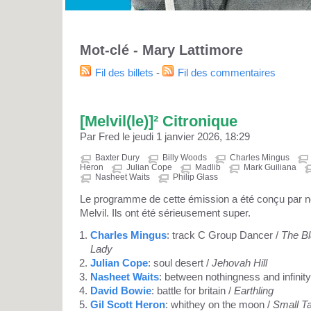
Mot-clé - Mary Lattimore
Fil des billets
-
Fil des commentaires
[Melvil(le)]² Citronique
Par Fred le jeudi 1 janvier 2026, 18:29
Baxter Dury
Billy Woods
Charles Mingus
Heron
Julian Cope
Madlib
Mark Guiliana
Nasheet Waits
Philip Glass
Le programme de cette émission a été conçu par nos
Melvil. Ils ont été sérieusement super.
Charles Mingus
: track C Group Dancer /
The Bl
Lady
Julian Cope
: soul desert /
Jehovah Hill
Nasheet Waits
: between nothingness and infinity
David Bowie
: battle for britain /
Earthling
Gil Scott Heron
: whithey on the moon /
Small Ta