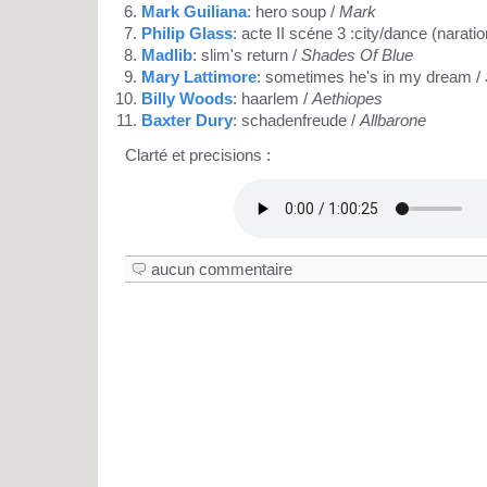
Mark Guiliana
: hero soup /
Mark
Philip Glass
: acte II scéne 3 :city/dance (naratio
Madlib
: slim's return /
Shades Of Blue
Mary Lattimore
: sometimes he's in my dream /
Billy Woods
: haarlem /
Aethiopes
Baxter Dury
: schadenfreude /
Allbarone
Clarté et precisions :
aucun commentaire