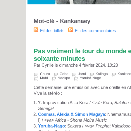
Mot-clé - Kankanaey
Fil des billets
-
Fil des commentaires
Pas vraiment le tour du monde en
soixante minutes
Par Cyrille le dimanche 4 février 2024, 19:23
Churu
Coho
Jarai
Kalinga
Kankan
Mahi
Ndokpa
Yoruba-Nago
Cette semaine, une émission avec une oreille en Afri
Vive la stéréo :
?
: Improvisation A La Kora /
<va> Kora, Balafon
Sénégal
Cosmas, Alexia & Simon Magaya
: Nhemamusos
I) /
<va> Africa - Shona Mbira Music
Yoruba-Nago
: Sakara /
<va> Prophet Kaleidosc