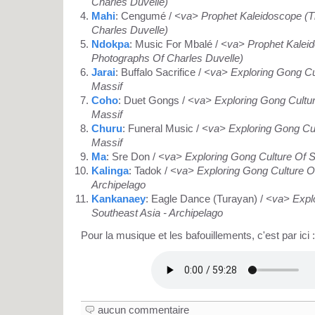
Charles Duvelle)
Mahi
: Cengumé /
<va> Prophet Kaleidoscope (
Charles Duvelle)
Ndokpa
: Music For Mbalé /
<va> Prophet Kalei
Photographs Of Charles Duvelle)
Jarai
: Buffalo Sacrifice /
<va> Exploring Gong Cul
Massif
Coho
: Duet Gongs /
<va> Exploring Gong Cultur
Massif
Churu
: Funeral Music /
<va> Exploring Gong Cul
Massif
Ma
: Sre Don /
<va> Exploring Gong Culture Of S
Kalinga
: Tadok /
<va> Exploring Gong Culture Of
Archipelago
Kankanaey
: Eagle Dance (Turayan) /
<va> Explo
Southeast Asia - Archipelago
Pour la musique et les bafouillements, c'est par ici :
aucun commentaire