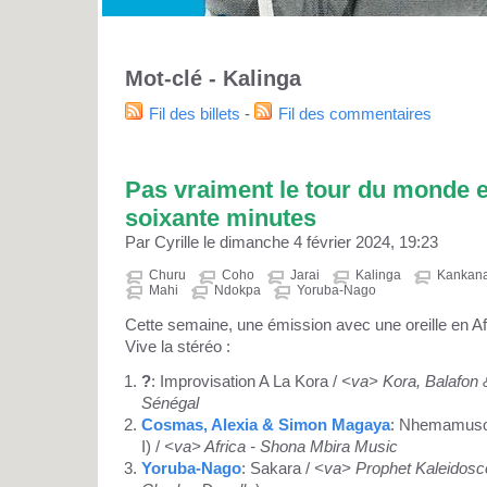
Mot-clé - Kalinga
Fil des billets
-
Fil des commentaires
Pas vraiment le tour du monde en
soixante minutes
Par Cyrille le dimanche 4 février 2024, 19:23
Churu
Coho
Jarai
Kalinga
Kankan
Mahi
Ndokpa
Yoruba-Nago
Cette semaine, une émission avec une oreille en Afri
Vive la stéréo :
?
: Improvisation A La Kora /
<va> Kora, Balafon
Sénégal
Cosmas, Alexia & Simon Magaya
: Nhemamusos
I) /
<va> Africa - Shona Mbira Music
Yoruba-Nago
: Sakara /
<va> Prophet Kaleidosc