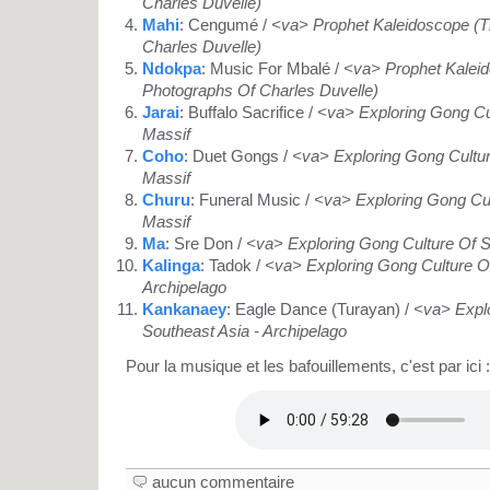
Charles Duvelle)
Mahi
: Cengumé /
<va> Prophet Kaleidoscope (
Charles Duvelle)
Ndokpa
: Music For Mbalé /
<va> Prophet Kalei
Photographs Of Charles Duvelle)
Jarai
: Buffalo Sacrifice /
<va> Exploring Gong Cul
Massif
Coho
: Duet Gongs /
<va> Exploring Gong Cultur
Massif
Churu
: Funeral Music /
<va> Exploring Gong Cul
Massif
Ma
: Sre Don /
<va> Exploring Gong Culture Of S
Kalinga
: Tadok /
<va> Exploring Gong Culture Of
Archipelago
Kankanaey
: Eagle Dance (Turayan) /
<va> Explo
Southeast Asia - Archipelago
Pour la musique et les bafouillements, c'est par ici :
aucun commentaire