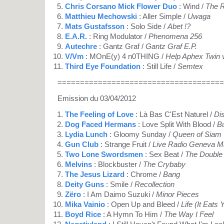
Chris Corsano Mick Flower Duo
: Wind /
The R
Matthieu Mechowski
: Aller Simple /
Uwaga
Mats Gustafsson
: Solo Side /
Abet !?
E.A.R.
: Ring Modulator /
Phenomena 256
Autechre
: Gantz Graf /
Gantz Graf E.P.
V/Vm
: MOnE(y) 4 n0THING /
Help Aphex Twin 
Third Eye Foundation
: Still Life /
Semtex
=====================================
Emission du 03/04/2012
The Feeling of Love
: Là Bas C'Est Naturel /
Di
Dog Faced Hermans
: Love Split With Blood /
B
Lydia Lunch
: Gloomy Sunday /
Queen of Siam
Gun Club
: Strange Fruit /
Live Radio Geneva M
Two Lone Swordsmen
: Sex Beat /
The Double
Melvins
: Blockbuster /
The Crybaby
The Jesus Lizard
: Chrome /
Bang
Deity Guns
: Smile /
Recollection
Zëro
: I Am Daimo Suzuki /
Minor Pieces
Mika Vainio
: Open Up and Bleed /
Life (It Eats
Boyd Rice
: A Hymn To Him /
The Way I Feel