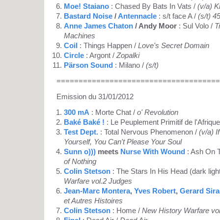
Moe! Staiano
: Chased By Bats In Vats /
(v/a) K
Bastard Noise
/
Antennacle
: s/t face A /
(s/t) 45
Anne James Chaton
/ Andy Moor
: Sul Volo /
T
Machines
Coil
: Things Happen /
Love's Secret Domain
Circle
: Argont /
Zopalki
Pärson Sound
: Milano /
(s/t)
=====================================
Emission du 31/01/2012
300 mA
: Morte Chat /
o' Revolution
Baké Baké !
: Le Peuplement Primitif de l'Afrique
Test Dept.
: Total Nervous Phenomenon /
(v/a) 
Yourself, You Can't Please Your Soul
Sunn o)))
meets
Nurse With Wound
: Ash On 
of Nothing
Colin Stetson
: The Stars In His Head (dark ligh
Warfare vol.2 Judges
Jean-Marc Montera
,
Yves Robert
,
Gerard Sir
et Autres Histoires
Colin Stetson
: Home /
New History Warfare vo