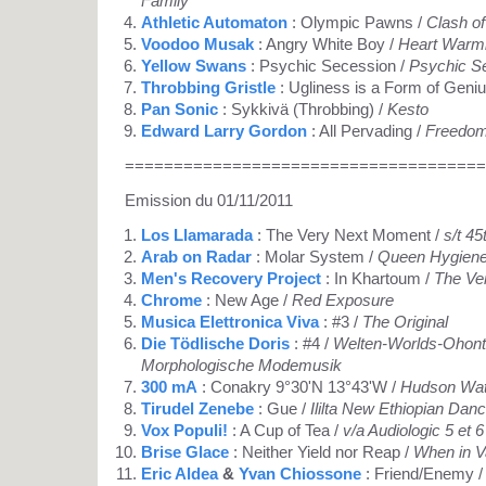
Family
Athletic Automaton
: Olympic Pawns /
Clash of
Voodoo Musak
: Angry White Boy /
Heart Warmi
Yellow Swans
: Psychic Secession /
Psychic S
Throbbing Gristle
: Ugliness is a Form of Geniu
Pan Sonic
: Sykkivä (Throbbing) /
Kesto
Edward Larry Gordon
: All Pervading /
Freedom
=====================================
Emission du 01/11/2011
Los Llamarada
: The Very Next Moment /
s/t 45
Arab on Radar
: Molar System /
Queen Hygiene 
Men's Recovery Project
: In Khartoum /
The Ve
Chrome
: New Age /
Red Exposure
Musica Elettronica Viva
: #3 /
The Original
Die Tödlische Doris
: #4 /
Welten-Worlds-Ohont
Morphologische Modemusik
300 mA
: Conakry 9°30'N 13°43'W /
Hudson Wat
Tirudel Zenebe
: Gue /
Ililta New Ethiopian Dan
Vox Populi!
: A Cup of Tea /
v/a Audiologic 5 et 
Brise Glace
: Neither Yield nor Reap /
When in Va
Eric Aldea
&
Yvan Chiossone
: Friend/Enemy 