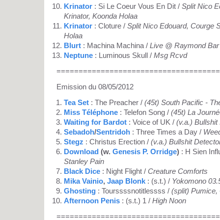
Krinator
: Si Le Coeur Vous En Dit /
Split Nico 
Krinator, Koonda Holaa
Krinator
: Cloture /
Split Nico Edouard, Courge S
Holaa
Blurt
: Machina Machina /
Live @ Raymond Bar 
Neptune
: Luminous Skull /
Msg Rcvd
=====================================
Emission du 08/05/2012
Tea Set
: The Preacher /
(45t) South Pacific - T
Miss Téléphone
: Telefon Song /
(45t) La Journ
Waiting for Bardot
: Voice of UK /
(v.a.) Bullshi
Sebadoh
/
Sentridoh
: Three Times a Day /
Weed
Stegz
: Christus Erection /
(v.a.) Bullshit Detecto
Download
(w.
Genesis P. Orridge
)
: H Sien Inf
Stanley Pain
Black Dice
: Night Flight /
Creature Comforts
Mika Vainio
,
Jaap Blonk
: (s.t.) /
Yokomono 03.
Ghosting
: Tourssssnotitlessss /
(split) Pumice
Afternoon Penis
: (s.t.) 1 /
High Noon
=====================================