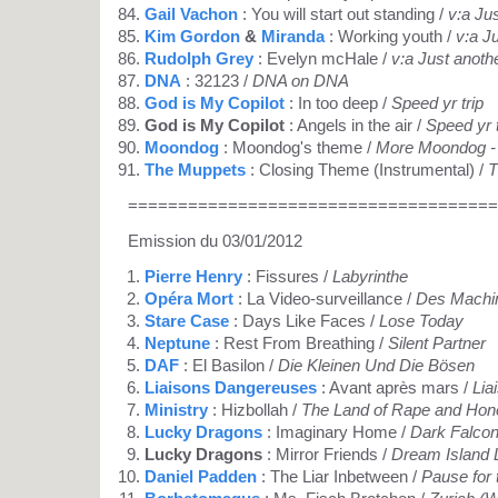
Gail Vachon
: You will start out standing /
v:a Ju
Kim Gordon
&
Miranda
: Working youth /
v:a J
Rudolph Grey
: Evelyn mcHale /
v:a Just anoth
DNA
: 32123 /
DNA on DNA
God is My Copilot
: In too deep /
Speed yr trip
God is My Copilot
: Angels in the air /
Speed yr t
Moondog
: Moondog's theme /
More Moondog - 
The Muppets
: Closing Theme (Instrumental) /
T
=====================================
Emission du 03/01/2012
Pierre Henry
: Fissures /
Labyrinthe
Opéra Mort
: La Video-surveillance /
Des Machin
Stare Case
: Days Like Faces /
Lose Today
Neptune
: Rest From Breathing /
Silent Partner
DAF
: El Basilon /
Die Kleinen Und Die Bösen
Liaisons Dangereuses
: Avant après mars /
Lia
Ministry
: Hizbollah /
The Land of Rape and Hon
Lucky Dragons
: Imaginary Home /
Dark Falco
Lucky Dragons
: Mirror Friends /
Dream Island 
Daniel Padden
: The Liar Inbetween /
Pause for 