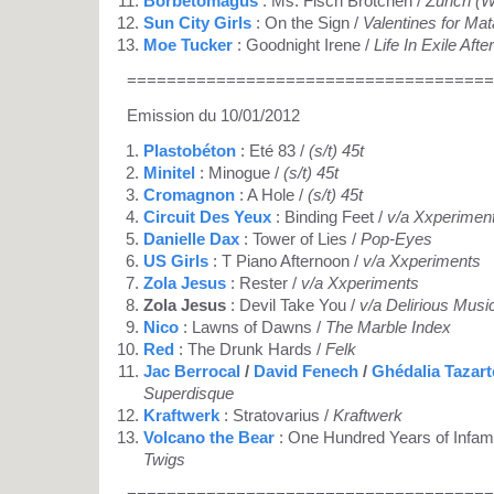
Borbetomagus
: Ms. Fisch Brotchen /
Zurich (W
Sun City Girls
: On the Sign /
Valentines for Mat
Moe Tucker
: Goodnight Irene /
Life In Exile Afte
=====================================
Emission du 10/01/2012
Plastobéton
: Eté 83 /
(s/t) 45t
Minitel
: Minogue /
(s/t) 45t
Cromagnon
: A Hole /
(s/t) 45t
Circuit Des Yeux
: Binding Feet /
v/a Xxperimen
Danielle Dax
: Tower of Lies /
Pop-Eyes
US Girls
: T Piano Afternoon /
v/a Xxperiments
Zola Jesus
: Rester /
v/a Xxperiments
Zola Jesus
: Devil Take You /
v/a Delirious Musi
Nico
: Lawns of Dawns /
The Marble Index
Red
: The Drunk Hards /
Felk
Jac Berrocal
/
David Fenech
/
Ghédalia Tazart
Superdisque
Kraftwerk
: Stratovarius /
Kraftwerk
Volcano the Bear
: One Hundred Years of Infam
Twigs