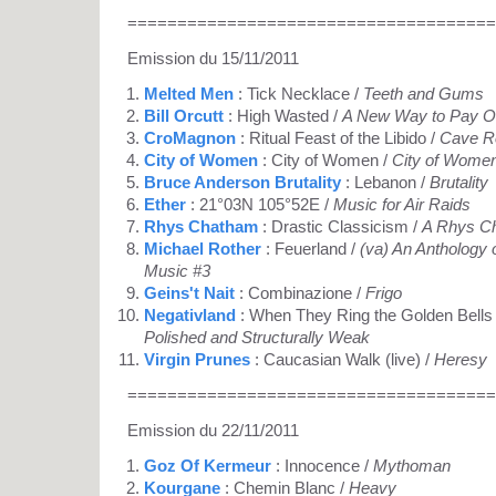
=====================================
Emission du 15/11/2011
Melted Men
: Tick Necklace /
Teeth and Gums
Bill Orcutt
: High Wasted /
A New Way to Pay O
CroMagnon
: Ritual Feast of the Libido /
Cave R
City of Women
: City of Women /
City of Women
Bruce Anderson Brutality
: Lebanon /
Brutality
Ether
: 21°03N 105°52E /
Music for Air Raids
Rhys Chatham
: Drastic Classicism /
A Rhys C
Michael Rother
: Feuerland /
(va) An Anthology 
Music #3
Geins't Nait
: Combinazione /
Frigo
Negativland
: When They Ring the Golden Bells
Polished and Structurally Weak
Virgin Prunes
: Caucasian Walk (live) /
Heresy
=====================================
Emission du 22/11/2011
Goz Of Kermeur
: Innocence /
Mythoman
Kourgane
: Chemin Blanc /
Heavy