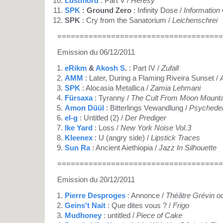
Lustmord
: Part V /
Heresy
SPK
: Ground Zero
: Infinity Dose /
Information
SPK
: Cry from the Sanatorium /
Leichenschrei
=====================================
Emission du 06/12/2011
eRikm
&
Akosh S
.
: Part IV /
Zufall
AMM
: Later, During a Flaming Riveira Sunset /
SPK
: Alocasia Metallica /
Zamia Lehmani
Fürsaxa
: Tyranny /
The Cult From Moon Mounta
Amon Düül
: Bitterlings Vewandlung /
Psychedel
el-g
: Untitled (2) /
Der Prediger
Ike Yard
: Loss /
New York Noise Vol.3
Kleenex
: U (angry side) /
Lipstick Traces
Sun Ra
: Ancient Aiethiopia /
Jazz In Silhouette
=====================================
Emission du 20/12/2011
Pierre Desproges
: Annonce /
Théâtre Grévin o
Geins't Nait
: Que dites vous ? /
Frigo
Mudhoney
: untitled /
Piece of Cake