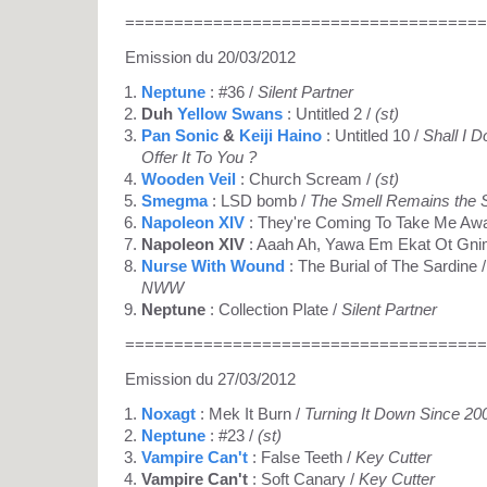
=====================================
Emission du 20/03/2012
Neptune
: #36 /
Silent Partner
Duh
Yellow Swans
: Untitled 2 /
(st)
Pan Sonic
&
Keiji Haino
: Untitled 10 /
Shall I 
Offer It To You ?
Wooden Veil
: Church Scream /
(st)
Smegma
: LSD bomb /
The Smell Remains the
Napoleon XIV
: They're Coming To Take Me Aw
Napoleon XIV
: Aaah Ah, Yawa Em Ekat Ot Gnim
Nurse With Wound
: The Burial of The Sardine / 
NWW
Neptune
: Collection Plate /
Silent Partner
=====================================
Emission du 27/03/2012
Noxagt
: Mek It Burn /
Turning It Down Since 20
Neptune
: #23 /
(st)
Vampire Can't
: False Teeth /
Key Cutter
Vampire Can't
: Soft Canary /
Key Cutter