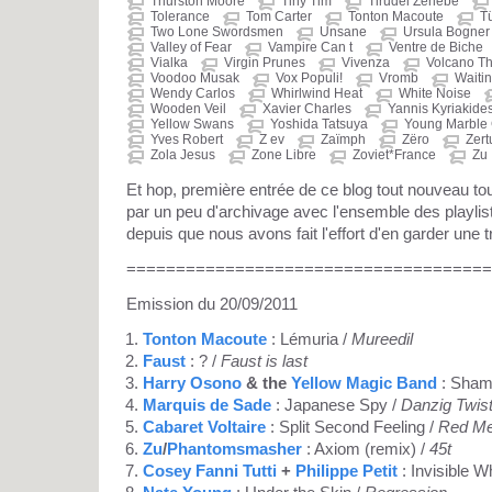
Thurston Moore
Tiny Tim
Tirudel Zenebe
Tolerance
Tom Carter
Tonton Macoute
T
Two Lone Swordsmen
Unsane
Ursula Bogner
Valley of Fear
Vampire Can t
Ventre de Biche
Vialka
Virgin Prunes
Vivenza
Volcano T
Voodoo Musak
Vox Populi!
Vromb
Waitin
Wendy Carlos
Whirlwind Heat
White Noise
Wooden Veil
Xavier Charles
Yannis Kyriakide
Yellow Swans
Yoshida Tatsuya
Young Marble 
Yves Robert
Z ev
Zaïmph
Zëro
Zert
Zola Jesus
Zone Libre
Zoviet*France
Zu
Et hop, première entrée de ce blog tout nouveau 
par un peu d'archivage avec l'ensemble des playli
depuis que nous avons fait l'effort d'en garder une t
=====================================
Emission du 20/09/2011
Tonton Macoute
: Lémuria /
Mureedil
Faust
: ? /
Faust is last
Harry Osono
& the
Yellow Magic Band
: Shamb
Marquis de Sade
: Japanese Spy /
Danzig Twis
Cabaret Voltaire
: Split Second Feeling /
Red M
Zu
/
Phantomsmasher
: Axiom (remix) /
45t
Cosey Fanni Tutti
+
Philippe Petit
: Invisible W