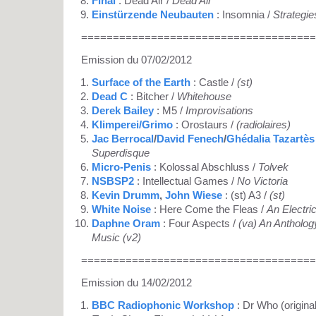
Final
: Dead Air /
Dead Air
Einstürzende Neubauten
: Insomnia /
Strategie
=====================================
Emission du 07/02/2012
Surface of the Earth
: Castle /
(st)
Dead C
: Bitcher /
Whitehouse
Derek Bailey
: M5 /
Improvisations
Klimperei/Grimo
: Orostaurs /
(radiolaires)
Jac Berrocal
/
David Fenech
/
Ghédalia Tazartès
Superdisque
Micro-Penis
: Kolossal Abschluss /
Tolvek
NSBSP2
: Intellectual Games /
No Victoria
Kevin Drumm
,
John Wiese
: (st) A3 /
(st)
White Noise
: Here Come the Fleas /
An Electri
Daphne Oram
: Four Aspects /
(va) An Antholog
Music (v2)
=====================================
Emission du 14/02/2012
BBC Radiophonic Workshop
: Dr Who (origina