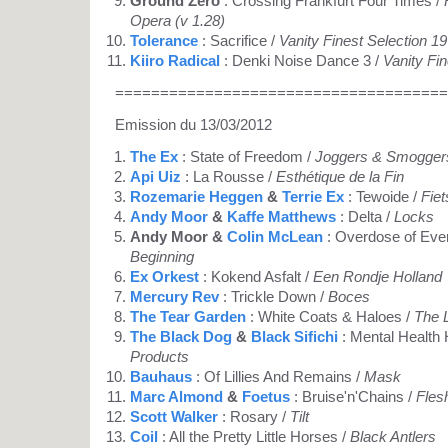
Ground Zero
: Crossing Frankfurt Four Times /
Opera (v 1.28)
Tolerance
: Sacrifice /
Vanity Finest Selection 1
Kiiro Radical
: Denki Noise Dance 3 /
Vanity Fi
=====================================
Emission du 13/03/2012
The Ex
: State of Freedom /
Joggers & Smogger
Api Uiz
: La Rousse /
Esthétique de la Fin
Rozemarie Heggen
&
Terrie Ex
: Tewoide /
Fiet
Andy Moor
&
Kaffe Matthews
: Delta /
Locks
Andy Moor &
Colin McLean
: Overdose of Eve
Beginning
Ex Orkest
: Kokend Asfalt /
Een Rondje Holland
Mercury Rev
: Trickle Down /
Boces
The Tear Garden
: White Coats & Haloes /
The 
The Black Dog
&
Black Sifichi
: Mental Health 
Products
Bauhaus
: Of Lillies And Remains /
Mask
Marc Almond
&
Foetus
: Bruise'n'Chains /
Fles
Scott Walker
: Rosary /
Tilt
Coil
: All the Pretty Little Horses /
Black Antlers