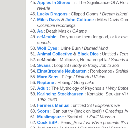
Apples In Stereo
: iii. The Significance Of A Flora
reverie
Lucky Dragons
: Clipped Gongs /
Dream Island
Miles Davis
&
John Coltrane
: Miles Davis Co
Columbia recordings
Aa
: Death Mask /
GAame
ceMeuble
: Do you use them for good, or for a
sounds
Wolf Eyes
: Urine Burn /
Burned Mind
Animal Collective
&
Black Dice
: Untitled /
Terr
ceMeuble
: Multipeza, Nemanregebla /
Sounds l
Swans
: Loop 33 /
Body to Body, Job to Job
Einstürzende Neubauten
: Rohrbombe /
Stahld
Marc Sens
: Piège /
Distorted Vision
Neptune
: Ebbing /
Gong Lake
Adult
: The Mythology of Psychosis /
Why Bothe
Karlheinz Stockhausen
: Kontakte: Struktur VI 
1952-1960
Farmers Manual
: untitled 33 /
Explorers we
Scorn
: Can but try (back on itself) /
Greetings f
Muslimgauze
: Syrini of... /
Zuriff Moussa
Cock ESP
: Penis_Aura /
va V/Vm presents It's