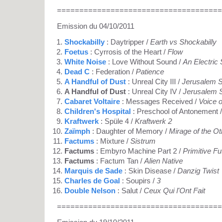
=====================================
Emission du 04/10/2011
Shockabilly
: Daytripper /
Earth vs Shockabilly
Foetus
: Cyrrosis of the Heart /
Flow
White Noise
: Love Without Sound /
An Electric
Dead C
: Federation /
Patience
A Handful of Dust
: Unreal City III /
Jerusalem S
A Handful of Dust
: Unreal City IV /
Jerusalem S
Cabaret Voltaire
: Messages Received /
Voice 
Children's Hospital
: Preschool of Antonement 
Kraftwerk
: Spüle 4 /
Kraftwerk 2
Zaïmph
: Daughter of Memory /
Mirage of the O
Factums
: Mixture /
Sistrum
Factums
: Embyro Machine Part 2 /
Primitive Fu
Factums
: Factum Tan /
Alien Native
Marquis de Sade
: Skin Disease /
Danzig Twist
Charles de Goal
: Soupirs /
3
Double Nelson
: Salut /
Ceux Qui l'Ont Fait
=====================================