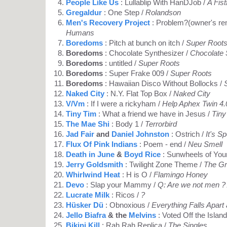
People Like Us
: Lullablip With HanDJob /
A Fist
Gregaldur
: One Step /
Rolandson
Men's Recovery Project
: Problem?(owner's re
Humans
Boredoms
: Pitch at bunch on itch /
Super Root
Boredoms
: Chocolate Synthesizer /
Chocolate 
Boredoms
: untitled /
Super Roots
Boredoms
: Super Frake 009 /
Super Roots
Boredoms
: Hawaiian Disco Without Bollocks /
Naked City
: N.Y. Flat Top Box /
Naked City
V/Vm
: If I were a rickyham /
Help Aphex Twin 4.
Tiny Tim
: What a friend we have in Jesus /
Tiny
The Mae Shi
: Body 1 /
Terrorbird
Jad Fair
and
Daniel Johnston
: Ostrich /
It's S
Flux Of Pink Indians
: Poem - end /
Neu Smell
Death in June
&
Boyd Rice
: Sunwheels of You
Jerry Goldsmith
: Twilight Zone Theme /
The G
Whirlwind Heat
: H is O /
Flamingo Honey
Devo
: Slap your Mammy /
Q: Are we not men ?
Lucrate Milk
: Ricos /
?
Hüsker Dü
: Obnoxious /
Everything Falls Apart
Jello Biafra
& the
Melvins
: Voted Off the Island
Bikini Kill
: Rah Rah Replica /
The Singles