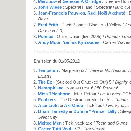
Merzbow
&
Genesis P. Orridge
: Kreeme Horn
John Wiese
: Spectral Hand /
Spectral Hand 45t
Jean-François Pauvros
,
Red
,
Noël Akchoté
: 
Bave
Fred Frith
: Their Blood is Black and Yellow /
Acc
Dance vol. 3)
Pumice
: Onion Union (live 2005) /
Pumice, Gho
Andy Moor
,
Yannis Kyriakides
: Carrier Waves
=====================================
Emission du 01/05/2012
Tempsion
: Magnetron3 /
There Is No Reason To
Exists!
The Ex
: (Sucked Out Chucked Out) 5 /
Dignity 
Hemophiliac
: <sans titre> 6 /
50 Power 6
Miss Téléphone
: Inter-Retour /
La Journée D'Un
Enablers
: The Destruction Most of All /
Tundra
Alan Licht
&
Aki Onda
: Tick Tock /
Everydays
Brian Harnetty
&
Bonnie "Prince" Billy
: Sleep
Silent City
Melted Men
: Tick Necklace /
Teeth and Gums
Carter Tutti Void
: V3 /
Transverse