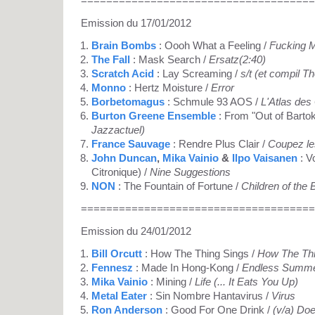
=====================================
Emission du 17/01/2012
Brain Bombs
: Oooh What a Feeling /
Fucking 
The Fall
: Mask Search /
Ersatz(2:40)
Scratch Acid
: Lay Screaming /
s/t (et compil T
Monno
: Hertz Moisture /
Error
Borbetomagus
: Schmule 93 AOS /
L'Atlas des
Burton Greene Ensemble
: From "Out of Bartok
Jazzactuel)
France Sauvage
: Rendre Plus Clair /
Coupez le
John Duncan
,
Mika Vainio
&
Ilpo Vaisanen
: V
Citronique) /
Nine Suggestions
NON
: The Fountain of Fortune /
Children of the
=====================================
Emission du 24/01/2012
Bill Orcutt
: How The Thing Sings /
How The Thi
Fennesz
: Made In Hong-Kong /
Endless Summ
Mika Vainio
: Mining /
Life (... It Eats You Up)
Metal Eater
: Sin Nombre Hantavirus /
Virus
Ron Anderson
: Good For One Drink /
(v/a) Do