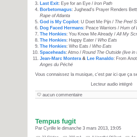
Last Exit
: Eye for an Eye /
Iron Path
Borbetomagus
: Jughead's Prayer Renders Bett
Rape of Atlanta
God is My Copilot
: U Doet Me Pijn /
The Peel S
Dog Faced Hermans
: Peace Warriors /
Hum of L
The Honkies
: You Know Me Already /
All My Sc
The Honkies
: Happy Eater /
Who Eats
The Honkies
: Who Eats /
Who Eats
Spaceheads
: Atmo /
Round The Outside (live in
Jean-Marc Montera
&
Lee Ranaldo
: From Anot
Anges du Péché
Vous connaissez la musique, c'est par ici que ça s
Lecteur audio intégré
aucun commentaire
Tempus fugit
Par Cyrille le dimanche 3 mars 2013, 19:05