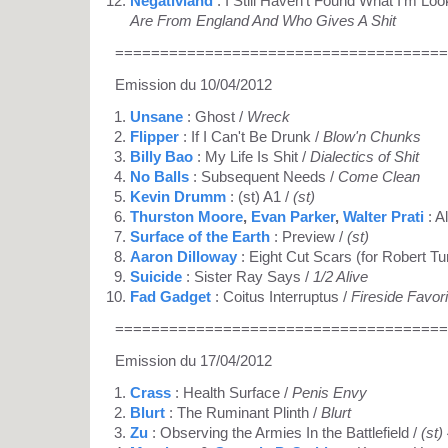
Negativland
: I Still Haven't Found What I'm Loo
Are From England And Who Gives A Shit
=====================================
Emission du 10/04/2012
Unsane
: Ghost /
Wreck
Flipper
: If I Can't Be Drunk /
Blow'n Chunks
Billy Bao
: My Life Is Shit /
Dialectics of Shit
No Balls
: Subsequent Needs /
Come Clean
Kevin Drumm
: (st) A1 /
(st)
Thurston Moore
,
Evan Parker
,
Walter Prati
: A
Surface of the Earth
: Preview /
(st)
Aaron Dilloway
: Eight Cut Scars (for Robert T
Suicide
: Sister Ray Says /
1/2 Alive
Fad Gadget
: Coitus Interruptus /
Fireside Favor
=====================================
Emission du 17/04/2012
Crass
: Health Surface /
Penis Envy
Blurt
: The Ruminant Plinth /
Blurt
Zu
: Observing the Armies In the Battlefield /
(st)