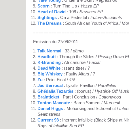
Nate Young
: Under the Skin /
Regression
Scorn
: Turn Ting Up /
Yozza EP
Head of David
: 108 /
Savanea EP
Sightings
: On a Pedestal /
Future Accidents
The Dreams
: South African Youth of Africa /
Mor
=====================================
Emission du 27/09/2011
Talk Normal
: 33 /
démo
Headbutt
: Through the Slides /
Pissing Down E
K-Branding
: Africanurse /
Facial
Dead White
: (sans titre) /
?
Big Whiskey
: Faulty Altars /
?
Zu
: Point Final /
45t
Jac Berrocal
: Lysillis Pavillon /
Parallèles
Ghédalia Tazartès
: (bonus) /
Hystérie Off Musi
Brainticket
: Part I Conclusion /
Cottonwood
Tonton Macoute
: Baron Samedi /
Mureedil
Daniel Higgs
: Moharsing and Schoenhut /
Inte
Seamstress
Current 93
: Inerrant Infallible (Black Ships at 
Rays of Infallible Sun EP