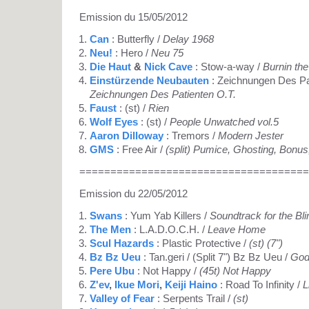
Emission du 15/05/2012
Can
: Butterfly /
Delay 1968
Neu!
: Hero /
Neu 75
Die Haut
&
Nick Cave
: Stow-a-way /
Burnin the
Einstürzende Neubauten
: Zeichnungen Des Pat
Zeichnungen Des Patienten O.T.
Faust
: (st) /
Rien
Wolf Eyes
: (st) /
People Unwatched vol.5
Aaron Dilloway
: Tremors /
Modern Jester
GMS
: Free Air /
(split) Pumice, Ghosting, Bon
=====================================
Emission du 22/05/2012
Swans
: Yum Yab Killers /
Soundtrack for the Bli
The Men
: L.A.D.O.C.H. /
Leave Home
Scul Hazards
: Plastic Protective /
(st) (7")
Bz Bz Ueu
: Tan.geri / (Split 7") Bz Bz Ueu /
God
Pere Ubu
: Not Happy /
(45t) Not Happy
Z'ev
,
Ikue Mori
,
Keiji Haino
: Road To Infinity /
L
Valley of Fear
: Serpents Trail /
(st)