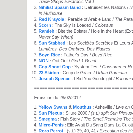
Trade Shops Electronic Vol 1
Nihilist Spasm Band
: Détruisez les Nations /
N
In Mulhouse
Red Krayola
: Parable of Arable Land /
The Parab
Scorn
: The Sky Is Loaded /
Colossus
Ramleh
: Bite the Bolster / Hole In the Heart (Ext
Never Say When)
Sun Stabbed
: Les Sociétés Secrètes Et Leurs
Lumières, Des Ombres, Des Figures
Boyd Rice
: Father's Day /
Boyd Rice
NON
: Out Out /
God & Beast
Cop Shoot Cop
: System Test /
Consummer Rev
23 Skidoo
: Coup de Grâce /
Urban Gamelan
Joseph Spence
: I Bid You Goodnight /
Bahamian
=====================================
Emission du 28/02/2012
Yellow Swans
&
Mouthus
: Asheville /
Live on 
Sun Plexus
: Silure 2000 /
(s.t.) split Sun Plex
Smegma
: Fish Story /
The Smell Remains The
Micro-Penis
: Elle Avait Du Sang Dans La Culott
Roro Perrot
: (s.t.) 39, 40, 41 /
Execution des H