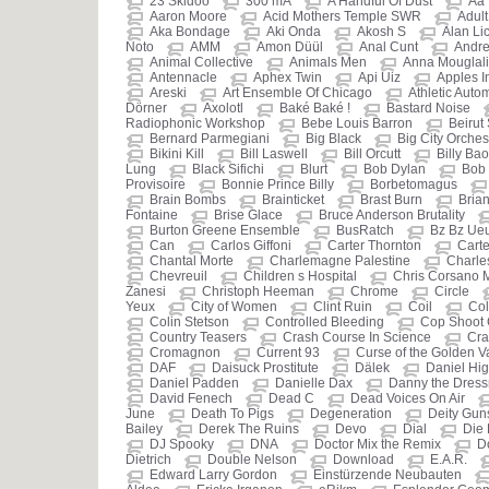
23 Skidoo
300 mA
A Handful Of Dust
Aa
Aaron Moore
Acid Mothers Temple SWR
Adult
Aka Bondage
Aki Onda
Akosh S
Alan Li
Noto
AMM
Amon Düül
Anal Cunt
Andre
Animal Collective
Animals Men
Anna Mouglali
Antennacle
Aphex Twin
Api Uiz
Apples I
Areski
Art Ensemble Of Chicago
Athletic Auto
Dörner
Axolotl
Baké Baké !
Bastard Noise
Radiophonic Workshop
Bebe Louis Barron
Beirut
Bernard Parmegiani
Big Black
Big City Orches
Bikini Kill
Bill Laswell
Bill Orcutt
Billy Bao
Lung
Black Sifichi
Blurt
Bob Dylan
Bob 
Provisoire
Bonnie Prince Billy
Borbetomagus
Brain Bombs
Brainticket
Brast Burn
Brian
Fontaine
Brise Glace
Bruce Anderson Brutality
Burton Greene Ensemble
BusRatch
Bz Bz Ue
Can
Carlos Giffoni
Carter Thornton
Carte
Chantal Morte
Charlemagne Palestine
Charle
Chevreuil
Children s Hospital
Chris Corsano 
Zanesi
Christoph Heeman
Chrome
Circle
Yeux
City of Women
Clint Ruin
Coil
Col
Colin Stetson
Controlled Bleeding
Cop Shoot
Country Teasers
Crash Course In Science
Cra
Cromagnon
Current 93
Curse of the Golden 
DAF
Daisuck Prostitute
Dälek
Daniel Hi
Daniel Padden
Danielle Dax
Danny the Dres
David Fenech
Dead C
Dead Voices On Air
June
Death To Pigs
Degeneration
Deity Gun
Bailey
Derek The Ruins
Devo
Dial
Die 
DJ Spooky
DNA
Doctor Mix the Remix
D
Dietrich
Double Nelson
Download
E.A.R.
Edward Larry Gordon
Einstürzende Neubauten