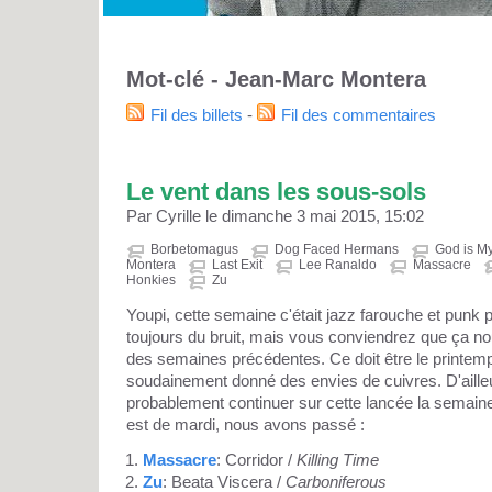
Mot-clé - Jean-Marc Montera
Fil des billets
-
Fil des commentaires
Le vent dans les sous-sols
Par Cyrille le dimanche 3 mai 2015, 15:02
Borbetomagus
Dog Faced Hermans
God is My
Montera
Last Exit
Lee Ranaldo
Massacre
Honkies
Zu
Youpi, cette semaine c'était jazz farouche et punk p
toujours du bruit, mais vous conviendrez que ça
des semaines précédentes. Ce doit être le printem
soudainement donné des envies de cuivres. D'aille
probablement continuer sur cette lancée la semaine
est de mardi, nous avons passé :
Massacre
: Corridor /
Killing Time
Zu
: Beata Viscera /
Carboniferous