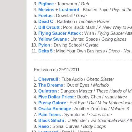
Pigface
: Tapeworm /
Gub
Melvins
+
Lustmord
: Bloated Pope /
Pigs of t
Foetus
: Downfall /
Gash
Dead C
: Radiation /
Tentative Power
Bill Orcutt
: Poor Black Math /
A New Way to Pa
Flying Saucer Attack
: Wish /
Flying Saucer Att
Yellow Swans
: Limited Space /
Going places
Pylon
: Driving School /
Gyrate
Delta 5
: Mind Your Own Business /
Disco - Not
=====================================
Emission du 29/11/2011
Chevreuil
: Tube Audio /
Ghetto Blaster
The Dreams
: Out of Eyes /
Morbido
Quintron
: Dungeon Master /
These Hands of M
Five Dollar Priest
: Bobby Chen /
<sans titre>
Pussy Galore
: Evil Eye /
Dial M for Motherfuck
Osaka Bondage
: Another Zmrzlina /
Volume 3
Pain Teens
: Symptoms /
<sans titre>
Black Sifichi
: U Wonder /
v/a Shambala Pas At
Raeo
: Spinal Curves /
Body Loops