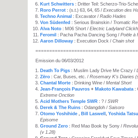
Kurt Schwitters
: Dritter Teil: Scherzo-Trio-Sch
Roro Perrot
: (s.t.) 63, 64, 65 /
Execution des H
Techno Animal
: Excavator /
Radio Hades
Von Südenfed
: Serious Brainskin /
Tromatic Re
Alva Noto
: M06 Short /
Electric Ladyland Clickh
Feromil
: Pacha Pacha Dancing Song /
Poële à 
Aaron Dilloway
: Execution Dock /
Chain shot
=====================================
Emission du 06/03/2012
Death To Pigs
: Muslim Lady Drive Me Crazy /
Zëro
: Car, Buses, etc. /
Rosemary K's Diaries (s
Chantal Morte
: Drinking Wine /
Mental Short
Jean-François Pauvros
+
Makoto Kawabata
: 
Extreme Onction
Acid Mothers Temple SWR
: ? /
SWR
Derek & The Ruins
: Odangdoh /
Saisoro
Otomo Yoshihide
,
Bill Laswell
,
Yoshida Tats
Episome
Ground Zero
: Red Mao Book by Sony /
Revolu
(v 1.28)