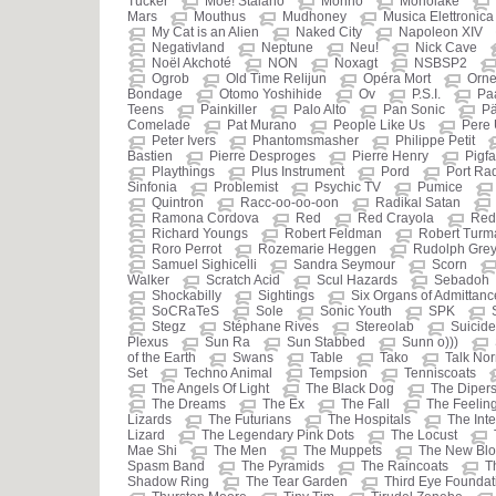
Tucker
Moe! Staiano
Monno
Monolake
Mars
Mouthus
Mudhoney
Musica Elettronica
My Cat is an Alien
Naked City
Napoleon XIV
Negativland
Neptune
Neu!
Nick Cave
Noël Akchoté
NON
Noxagt
NSBSP2
Ogrob
Old Time Relijun
Opéra Mort
Orne
Bondage
Otomo Yoshihide
Ov
P.S.I.
Pa
Teens
Painkiller
Palo Alto
Pan Sonic
Pä
Comelade
Pat Murano
People Like Us
Pere
Peter Ivers
Phantomsmasher
Philippe Petit
Bastien
Pierre Desproges
Pierre Henry
Pigf
Playthings
Plus Instrument
Pord
Port Ra
Sinfonia
Problemist
Psychic TV
Pumice
Quintron
Racc-oo-oo-oon
Radikal Satan
Ramona Cordova
Red
Red Crayola
Red
Richard Youngs
Robert Feldman
Robert Turm
Roro Perrot
Rozemarie Heggen
Rudolph Gre
Samuel Sighicelli
Sandra Seymour
Scorn
Walker
Scratch Acid
Scul Hazards
Sebadoh
Shockabilly
Sightings
Six Organs of Admittanc
SoCRaTeS
Sole
Sonic Youth
SPK
Stegz
Stéphane Rives
Stereolab
Suicide
Plexus
Sun Ra
Sun Stabbed
Sunn o)))
of the Earth
Swans
Table
Tako
Talk No
Set
Techno Animal
Tempsion
Tenniscoats
The Angels Of Light
The Black Dog
The Diper
The Dreams
The Ex
The Fall
The Feeling
Lizards
The Futurians
The Hospitals
The Inte
Lizard
The Legendary Pink Dots
The Locust
Mae Shi
The Men
The Muppets
The New Blo
Spasm Band
The Pyramids
The Raincoats
T
Shadow Ring
The Tear Garden
Third Eye Foundat