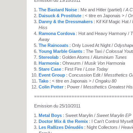
Emission du 19/10/2011
The Bastard Noise
: Me and Hitler (partiel) /
A C
Daisuck & Prostitute
: < titre en Japonais > /
On
Danny & the Dressmakers
: Kif Kif Magic Hat /
Hiss
Ramona Cordova
: Hot and Heavy Harmony /
T
Away
The Raincoats
: Only Loved At Night /
Odyshap
Young Marble Giants
: The Taxi /
Colossal Yout
Stereolab
: Golden Atoms /
Aluminium Tunes
Harmonia
: Ohrwurm /
Musik Von Harmonia
Stare Case
: First Fire /
Lose Today
Event Group
: Concussion Edit /
Messthetics Gr
Tako
: < titre en Japonais > /
Ongaku 80
Colin Potter
: Power /
Messthetics Greatest His
=====================================
Emission du 25/10/2011
Metal Boys
: Sweet Marylin /
Sweet Marylin EP
Doctor Mix & the Remix
: I Can't Control Mysel
Les Rallizes Dénudés
: Night Collectors /
Heavie