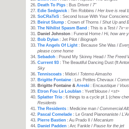
Death To Pigs
: Bus Driver /
7"
Edie Sedgwick
: Tim Robbins /
Her love is real 
SoCRaTeS
: Second Issue With Your Conscienc
Beirut Slump
: Crown of Thorns /
Shut Up and 
The Nihilist Spasm Band
: This is a Test /
7x~x
Daniel Johnston
: Funeral Home /
Hi, how are 
Bob Dylan
: Jet Pilot /
Biograph
The Angels Of Light
: Because She Was /
Every
please come home
Sebadoh
: Pound My Skinny Head /
The Freed
Current 93
: The Beautiful Dancing Dust (ft Anto
Sky
Tenniscoats
: Midori /
Totemo Aimasho
Brigitte Fontaine
: Les Petites Chevaux /
Comme
Brigitte Fontaine &
Areski
: Encaustique /
Vous
Etron Fou Le Loublan
: Yvett'blouse /
<st>
Splatter Trio
: 6 things to a cycle pt 1 (chew ch
Residents
The Residents
: Medicine man /
Commercial Al
Pascal Comelade
: Le Grand Pianonaniste /
L'Ar
Pierre Bastien
: Au Prado II /
Mecanium
Daniel Padden
: Arc Fankle /
Pause for the jet