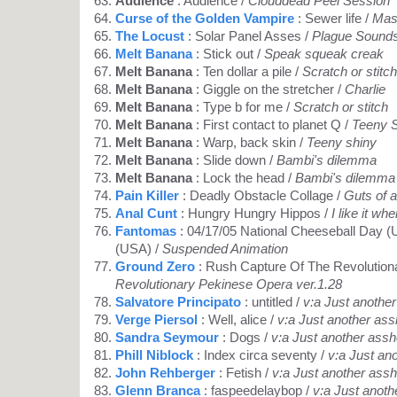
Audience
: Audience /
Clouddead Peel Session
Curse of the Golden Vampire
: Sewer life /
Mas
The Locust
: Solar Panel Asses /
Plague Sound
Melt Banana
: Stick out /
Speak squeak creak
Melt Banana
: Ten dollar a pile /
Scratch or stitch
Melt Banana
: Giggle on the stretcher /
Charlie
Melt Banana
: Type b for me /
Scratch or stitch
Melt Banana
: First contact to planet Q /
Teeny 
Melt Banana
: Warp, back skin /
Teeny shiny
Melt Banana
: Slide down /
Bambi's dilemma
Melt Banana
: Lock the head /
Bambi's dilemma
Pain Killer
: Deadly Obstacle Collage /
Guts of a
Anal Cunt
: Hungry Hungry Hippos /
I like it wh
Fantomas
: 04/17/05 National Cheeseball Day (
(USA) /
Suspended Animation
Ground Zero
: Rush Capture Of The Revolution
Revolutionary Pekinese Opera ver.1.28
Salvatore Principato
: untitled /
v:a Just anothe
Verge Piersol
: Well, alice /
v:a Just another ass
Sandra Seymour
: Dogs /
v:a Just another assh
Phill Niblock
: Index circa seventy /
v:a Just an
John Rehberger
: Fetish /
v:a Just another assh
Glenn Branca
: faspeedelaybop /
v:a Just anoth