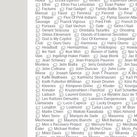
Aldea
Ericka Irganon
eRikm
Esplendor Geom
Ether
Etron Fou Leloublan
Evan Parker
Factums
Fad Gadget
Family Battle Snake
Manual
Faust
Fennesz
Feromil
Final
Flipper
Flux Of Pink Indians
Flying Saucer Atta
Sauvage
Franck Vigroux
Fred Frith
French D
Fursaxa
Gail Vachon
Gate
Geins t Nait
Gerard Siracusa
Ghédalia Tazartès
Ghosting
Gildas Etevenard
Glands of External Secretion
God is My Copilot
Goz Of Kermeur
Gregaldur
Club
Guru Guru
Harmonia
Harry Osono
Headbutt
Hemophiliac
Hototogisu
Howar
Ike Yard
Ikue Mori
Illusion of Safety
Ilpo 
Vale
Ingebrigt Haker Flaten
Jaap Blonk
Jac 
Jean Schwarz
Jean-François Pauvros
Jean-M
Montera
Jello Biafra
Jerry Goldsmith
Jim Sau
John Coltrane
John Duncan
John Lurie
Wiese
Joseph Spence
Josh T. Pearson
K-Br
Kaffe Matthews
Karlheinz Stockhausen
KaS P
Keith Fullerton Whitman
Kevin Drumm
Kiiro R
Kleenex
Klimperei-Grimo
Kluster
Kourg
Krinator
Kruzenshtern i Parohod
Kurt Schwitte
Laibach
Laurent Dolcino
Le Mystère Jazz de
Les Rallizes Dénudés
Liaisons Dangereuses
Llamarada
Lucio Capece
Lucky Dragons
Luc
Lungfish
Lustmord
Lydia Lunch
M. Bryo
Maitre Chien
Makoto Kawabata
Marc Almond
Marc Sens
Marquis de Sade
Masonna
M
Mechowski
Maurizio Bianchi
Melt Banana
Me
Men s Recovery Project
Mercury Rev
Merzbo
Eater
Michael Rother
Michel Chion
Micro_Pe
Miles Davis
Ministry
Minitel
Miranda