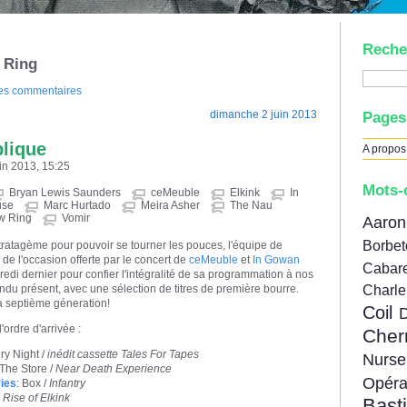
Reche
 Ring
des commentaires
dimanche 2 juin 2013
Pages
lique
A propos
uin 2013, 15:25
Mots-
Bryan Lewis Saunders
ceMeuble
Elkink
In
use
Marc Hurtado
Meira Asher
The Nau
w Ring
Vomir
Aar
Borbe
ratagème pour pouvoir se tourner les pouces, l'équipe de
 de l'occasion offerte par le concert de
ceMeuble
et
In Gowan
Cabare
i dernier pour confier l'intégralité de sa programmation à nos
ndu présent, avec une sélection de titres de première bourre.
Charl
la septième géneration!
Coil
'ordre d'arrivée :
Cher
ry Night /
inédit cassette Tales For Tapes
Nur
 The Store /
Near Death Experience
Opér
ies
: Box /
Infantry
 Rise of Elkink
Bast