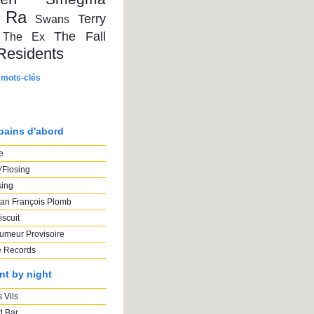
 Ra
Terry
Swans
The Fall
The Ex
Residents
 mots-clés
pains d'abord
e
'Flosing
sing
an François Plomb
iscuit
umeur Provisoire
e Records
nt by night
 Vils
 Bar