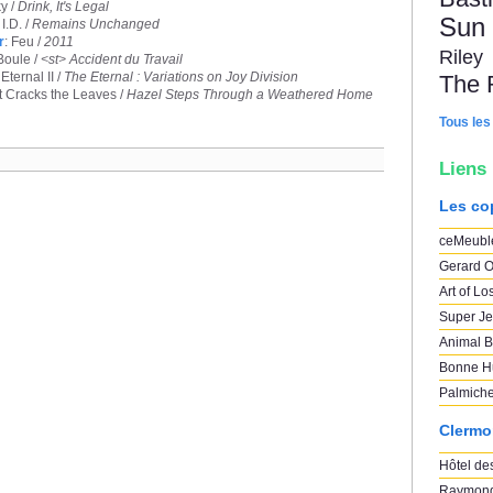
ky /
Drink, It's Legal
Sun
I.D. /
Remains Unchanged
r
: Feu /
2011
Riley
Boule /
<st> Accident du Travail
Eternal II /
The Eternal : Variations on Joy Division
The 
t Cracks the Leaves /
Hazel Steps Through a Weathered Home
Tous les
Liens
Les co
ceMeubl
Gerard O
Art of Lo
Super Je
Animal B
Bonne H
Palmich
Clermo
Hôtel des
Raymond