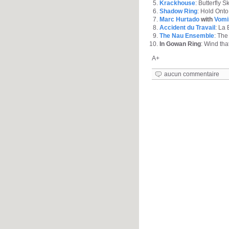
Krackhouse
: Butterfly S
Shadow Ring
: Hold Onto 
Marc Hurtado
with
Vomi
Accident du Travail
: La 
The Nau Ensemble
: The 
In Gowan Ring
: Wind tha
A+
aucun commentaire