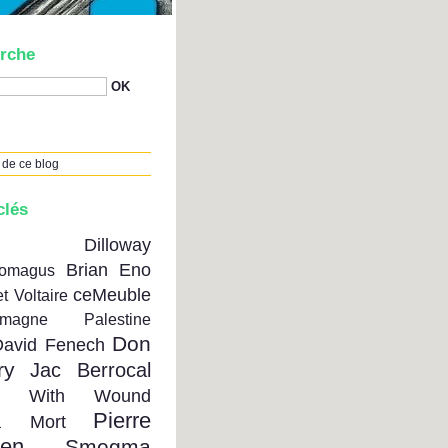
rche
 de ce blog
clés
on Dilloway
Brian Eno
tomagus
ceMeuble
t Voltaire
emagne Palestine
Don
David Fenech
ry
Jac Berrocal
se With Wound
Pierre
a Mort
ien
Smegma