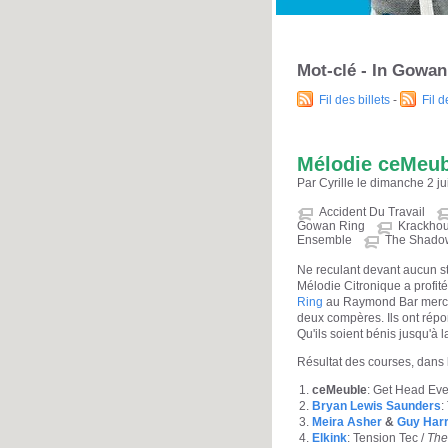
Mot-clé - In Gowan
Fil des billets
-
Fil 
Mélodie ceMeub
Par Cyrille le dimanche 2 j
Accident Du Travail
Gowan Ring
Krackho
Ensemble
The Shado
Ne reculant devant aucun st
Mélodie Citronique a profité
Ring
au Raymond Bar mercred
deux compères. Ils ont répo
Qu'ils soient bénis jusqu'à 
Résultat des courses, dans l
ceMeuble
: Get Head Eve
Bryan Lewis Saunders
:
Meira Asher
&
Guy Harr
Elkink
: Tension Tec /
The