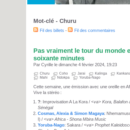
Mot-clé - Churu
Fil des billets
-
Fil des commentaires
Pas vraiment le tour du monde en
soixante minutes
Par Cyrille le dimanche 4 février 2024, 19:23
Churu
Coho
Jarai
Kalinga
Kankan
Mahi
Ndokpa
Yoruba-Nago
Cette semaine, une émission avec une oreille en Afri
Vive la stéréo :
?
: Improvisation A La Kora /
<va> Kora, Balafon
Sénégal
Cosmas, Alexia & Simon Magaya
: Nhemamusos
I) /
<va> Africa - Shona Mbira Music
Yoruba-Nago
: Sakara /
<va> Prophet Kaleidosc