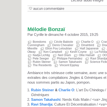
Lecteur audio intégré
aucun commentaire
Mélodie Bonzaï
Par Cyrille le dimanche 4 octobre 2015, 19:25
Boredoms
Cécile Babiole
Charlie O
Cra
Cunningham
Denis Chevalier
Dinahbird
Dra
Mieville
Etron Fou Leloublan
Half Japanese
Otway
Ken Campbell
Kevin Coyne
La Fonda
Nadja Lichtig
Neil Oram
Ollie Halsall
OO
Pete Seeger
Philippe Fernandez
Ravi Shardj
Rubin Steiner
Samon Takahashi
Science Ficti
The Residents
Vincent Epplay
Ambiance très sérieuse cette semaine, avec une sél
extraites des compilations Jingles & Génériques et
nous sommes partis au Japon, pompon.
Rubin Steiner
&
Charlie O
: L'art Du Chindogu /
Génériques
Samon Takahashi
: Nerds Kids Matin /
<va> Jin
Ravi Shardja
: Culture Et Décentralisation /
<va>