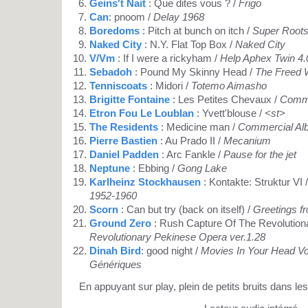
Geins't Nait
: Que dites vous ? /
Frigo
Can
: pnoom /
Delay 1968
Boredoms
: Pitch at bunch on itch /
Super Root
Naked City
: N.Y. Flat Top Box /
Naked City
V/Vm
: If I were a rickyham /
Help Aphex Twin 4.
Sebadoh
: Pound My Skinny Head /
The Freed
Tenniscoats
: Midori /
Totemo Aimasho
Brigitte Fontaine
: Les Petites Chevaux /
Comme
Etron Fou Le Loublan
: Yvett'blouse /
<st>
The Residents
: Medicine man /
Commercial Al
Pierre Bastien
: Au Prado II /
Mecanium
Daniel Padden
: Arc Fankle /
Pause for the jet
Neptune
: Ebbing /
Gong Lake
Karlheinz Stockhausen
: Kontakte: Struktur VI 
1952-1960
Scorn
: Can but try (back on itself) /
Greetings f
Ground Zero
: Rush Capture Of The Revolution
Revolutionary Pekinese Opera ver.1.28
Dinah Bird
: good night /
Movies In Your Head Vol
Génériques
En appuyant sur play, plein de petits bruits dans les 