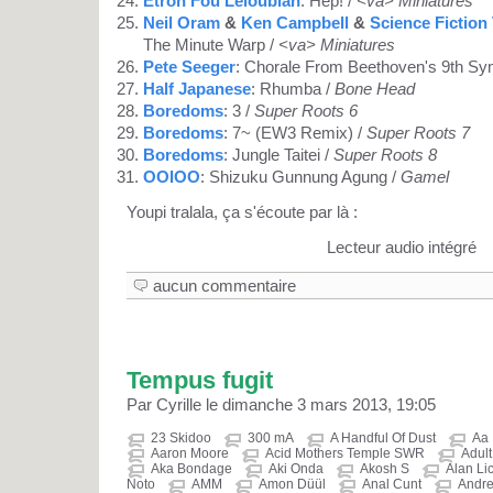
Etron Fou Leloublan
: Hep! /
<va> Miniatures
Neil Oram
&
Ken Campbell
&
Science Fiction
The Minute Warp /
<va> Miniatures
Pete Seeger
: Chorale From Beethoven's 9th S
Half Japanese
: Rhumba /
Bone Head
Boredoms
: 3 /
Super Roots 6
Boredoms
: 7~ (EW3 Remix) /
Super Roots 7
Boredoms
: Jungle Taitei /
Super Roots 8
OOIOO
: Shizuku Gunnung Agung /
Gamel
Youpi tralala, ça s'écoute par là :
Lecteur audio intégré
aucun commentaire
Tempus fugit
Par Cyrille le dimanche 3 mars 2013, 19:05
23 Skidoo
300 mA
A Handful Of Dust
Aa
Aaron Moore
Acid Mothers Temple SWR
Adult
Aka Bondage
Aki Onda
Akosh S
Alan Li
Noto
AMM
Amon Düül
Anal Cunt
Andre