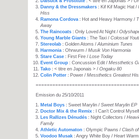
Daisuck & Prostitute
: < titre en Japonais > /
On
Danny & the Dressmakers
: Kif Kif Magic Hat /
Hiss
Ramona Cordova
: Hot and Heavy Harmony /
T
Away
The Raincoats
: Only Loved At Night /
Odyshap
Young Marble Giants
: The Taxi /
Colossal Yout
Stereolab
: Golden Atoms /
Aluminium Tunes
Harmonia
: Ohrwurm /
Musik Von Harmonia
Stare Case
: First Fire /
Lose Today
Event Group
: Concussion Edit /
Messthetics Gr
Tako
: < titre en Japonais > /
Ongaku 80
Colin Potter
: Power /
Messthetics Greatest His
=====================================
Emission du 25/10/2011
Metal Boys
: Sweet Marylin /
Sweet Marylin EP
Doctor Mix & the Remix
: I Can't Control Mysel
Les Rallizes Dénudés
: Night Collectors /
Heavie
Family
Athletic Automaton
: Olympic Pawns /
Clash of
Voodoo Musak
: Angry White Boy /
Heart Warmi