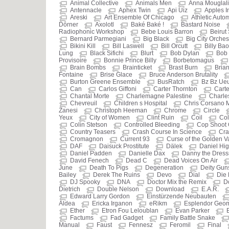
Animal Collective
Animals Men
Anna Mouglali
Antennacle
Aphex Twin
Api Uiz
Apples I
Areski
Art Ensemble Of Chicago
Athletic Auto
Dörner
Axolotl
Baké Baké !
Bastard Noise
Radiophonic Workshop
Bebe Louis Barron
Beirut
Bernard Parmegiani
Big Black
Big City Orches
Bikini Kill
Bill Laswell
Bill Orcutt
Billy Bao
Lung
Black Sifichi
Blurt
Bob Dylan
Bob 
Provisoire
Bonnie Prince Billy
Borbetomagus
Brain Bombs
Brainticket
Brast Burn
Brian
Fontaine
Brise Glace
Bruce Anderson Brutality
Burton Greene Ensemble
BusRatch
Bz Bz Ue
Can
Carlos Giffoni
Carter Thornton
Carte
Chantal Morte
Charlemagne Palestine
Charle
Chevreuil
Children s Hospital
Chris Corsano 
Zanesi
Christoph Heeman
Chrome
Circle
Yeux
City of Women
Clint Ruin
Coil
Col
Colin Stetson
Controlled Bleeding
Cop Shoot
Country Teasers
Crash Course In Science
Cra
Cromagnon
Current 93
Curse of the Golden 
DAF
Daisuck Prostitute
Dälek
Daniel Hi
Daniel Padden
Danielle Dax
Danny the Dres
David Fenech
Dead C
Dead Voices On Air
June
Death To Pigs
Degeneration
Deity Gun
Bailey
Derek The Ruins
Devo
Dial
Die 
DJ Spooky
DNA
Doctor Mix the Remix
D
Dietrich
Double Nelson
Download
E.A.R.
Edward Larry Gordon
Einstürzende Neubauten
Aldea
Ericka Irganon
eRikm
Esplendor Geom
Ether
Etron Fou Leloublan
Evan Parker
Factums
Fad Gadget
Family Battle Snake
Manual
Faust
Fennesz
Feromil
Final