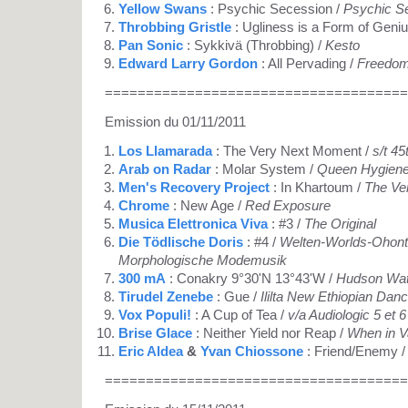
Yellow Swans
: Psychic Secession /
Psychic S
Throbbing Gristle
: Ugliness is a Form of Geniu
Pan Sonic
: Sykkivä (Throbbing) /
Kesto
Edward Larry Gordon
: All Pervading /
Freedom
=====================================
Emission du 01/11/2011
Los Llamarada
: The Very Next Moment /
s/t 45
Arab on Radar
: Molar System /
Queen Hygiene 
Men's Recovery Project
: In Khartoum /
The Ve
Chrome
: New Age /
Red Exposure
Musica Elettronica Viva
: #3 /
The Original
Die Tödlische Doris
: #4 /
Welten-Worlds-Ohont
Morphologische Modemusik
300 mA
: Conakry 9°30'N 13°43'W /
Hudson Wat
Tirudel Zenebe
: Gue /
Ililta New Ethiopian Dan
Vox Populi!
: A Cup of Tea /
v/a Audiologic 5 et 
Brise Glace
: Neither Yield nor Reap /
When in Va
Eric Aldea
&
Yvan Chiossone
: Friend/Enemy 
=====================================