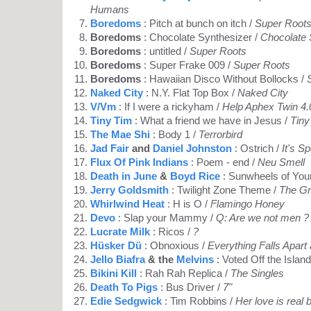
Humans
Boredoms
: Pitch at bunch on itch /
Super Root
Boredoms
: Chocolate Synthesizer /
Chocolate 
Boredoms
: untitled /
Super Roots
Boredoms
: Super Frake 009 /
Super Roots
Boredoms
: Hawaiian Disco Without Bollocks /
Naked City
: N.Y. Flat Top Box /
Naked City
V/Vm
: If I were a rickyham /
Help Aphex Twin 4.
Tiny Tim
: What a friend we have in Jesus /
Tiny
The Mae Shi
: Body 1 /
Terrorbird
Jad Fair
and
Daniel Johnston
: Ostrich /
It's S
Flux Of Pink Indians
: Poem - end /
Neu Smell
Death in June
&
Boyd Rice
: Sunwheels of You
Jerry Goldsmith
: Twilight Zone Theme /
The G
Whirlwind Heat
: H is O /
Flamingo Honey
Devo
: Slap your Mammy /
Q: Are we not men ?
Lucrate Milk
: Ricos /
?
Hüsker Dü
: Obnoxious /
Everything Falls Apart
Jello Biafra
& the
Melvins
: Voted Off the Island
Bikini Kill
: Rah Rah Replica /
The Singles
Death To Pigs
: Bus Driver /
7"
Edie Sedgwick
: Tim Robbins /
Her love is real 