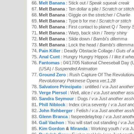
Melt Banana
: Stick out /
Speak squeak creak
Melt Banana
: Ten dollar a pile /
Scratch or stitch
Melt Banana
: Giggle on the stretcher /
Charlie
Melt Banana
: Type b for me /
Scratch or stitch
Melt Banana
: First contact to planet Q /
Teeny 
Melt Banana
: Warp, back skin /
Teeny shiny
Melt Banana
: Slide down /
Bambi's dilemma
Melt Banana
: Lock the head /
Bambi's dilemma
Pain Killer
: Deadly Obstacle Collage /
Guts of a
Anal Cunt
: Hungry Hungry Hippos /
I like it wh
Fantomas
: 04/17/05 National Cheeseball Day (
(USA) /
Suspended Animation
Ground Zero
: Rush Capture Of The Revolution
Revolutionary Pekinese Opera ver.1.28
Salvatore Principato
: untitled /
v:a Just anothe
Verge Piersol
: Well, alice /
v:a Just another ass
Sandra Seymour
: Dogs /
v:a Just another assh
Phill Niblock
: Index circa seventy /
v:a Just an
John Rehberger
: Fetish /
v:a Just another assh
Glenn Branca
: faspeedelaybop /
v:a Just anoth
Gail Vachon
: You will start out standing /
v:a Ju
Kim Gordon
&
Miranda
: Working youth /
v:a J