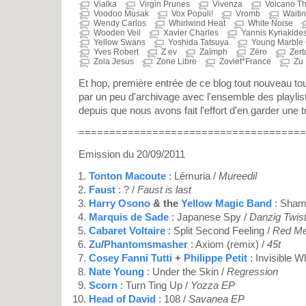
Vialka
Virgin Prunes
Vivenza
Volcano T
Voodoo Musak
Vox Populi!
Vromb
Waitin
Wendy Carlos
Whirlwind Heat
White Noise
Wooden Veil
Xavier Charles
Yannis Kyriakide
Yellow Swans
Yoshida Tatsuya
Young Marble 
Yves Robert
Z ev
Zaïmph
Zëro
Zert
Zola Jesus
Zone Libre
Zoviet*France
Zu
Et hop, première entrée de ce blog tout nouveau 
par un peu d'archivage avec l'ensemble des playli
depuis que nous avons fait l'effort d'en garder une t
=====================================
Emission du 20/09/2011
Tonton Macoute
: Lémuria /
Mureedil
Faust
: ? /
Faust is last
Harry Osono
& the
Yellow Magic Band
: Shamb
Marquis de Sade
: Japanese Spy /
Danzig Twis
Cabaret Voltaire
: Split Second Feeling /
Red M
Zu
/
Phantomsmasher
: Axiom (remix) /
45t
Cosey Fanni Tutti
+
Philippe Petit
: Invisible W
Nate Young
: Under the Skin /
Regression
Scorn
: Turn Ting Up /
Yozza EP
Head of David
: 108 /
Savanea EP