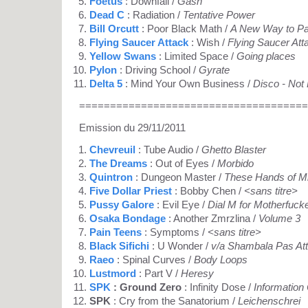
Foetus
: Downfall /
Gash
Dead C
: Radiation /
Tentative Power
Bill Orcutt
: Poor Black Math /
A New Way to Pa
Flying Saucer Attack
: Wish /
Flying Saucer Att
Yellow Swans
: Limited Space /
Going places
Pylon
: Driving School /
Gyrate
Delta 5
: Mind Your Own Business /
Disco - Not
=====================================
Emission du 29/11/2011
Chevreuil
: Tube Audio /
Ghetto Blaster
The Dreams
: Out of Eyes /
Morbido
Quintron
: Dungeon Master /
These Hands of M
Five Dollar Priest
: Bobby Chen /
<sans titre>
Pussy Galore
: Evil Eye /
Dial M for Motherfuck
Osaka Bondage
: Another Zmrzlina /
Volume 3
Pain Teens
: Symptoms /
<sans titre>
Black Sifichi
: U Wonder /
v/a Shambala Pas At
Raeo
: Spinal Curves /
Body Loops
Lustmord
: Part V /
Heresy
SPK
: Ground Zero
: Infinity Dose /
Information
SPK
: Cry from the Sanatorium /
Leichenschrei