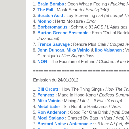
Brain Bombs
: Oooh What a Feeling /
Fucking 
The Fall
: Mask Search /
Ersatz(2:40)
Scratch Acid
: Lay Screaming /
s/t (et compil T
Monno
: Hertz Moisture /
Error
Borbetomagus
: Schmule 93 AOS /
L'Atlas des
Burton Greene Ensemble
: From "Out of Bartok
Jazzactuel)
France Sauvage
: Rendre Plus Clair /
Coupez le
John Duncan
,
Mika Vainio
&
Ilpo Vaisanen
: V
Citronique) /
Nine Suggestions
NON
: The Fountain of Fortune /
Children of the
=====================================
Emission du 24/01/2012
Bill Orcutt
: How The Thing Sings /
How The Thi
Fennesz
: Made In Hong-Kong /
Endless Summ
Mika Vainio
: Mining /
Life (... It Eats You Up)
Metal Eater
: Sin Nombre Hantavirus /
Virus
Ron Anderson
: Good For One Drink /
(v/a) Do
Moe! Staiano
: Chased By Bats In Vats /
(v/a) K
Bastard Noise
/
Antennacle
: s/t face A /
(s/t) 45