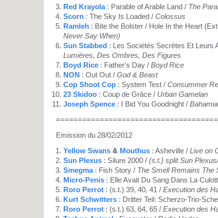
Red Krayola
: Parable of Arable Land /
The Parab
Scorn
: The Sky Is Loaded /
Colossus
Ramleh
: Bite the Bolster / Hole In the Heart (Ext
Never Say When)
Sun Stabbed
: Les Sociétés Secrètes Et Leurs
Lumières, Des Ombres, Des Figures
Boyd Rice
: Father's Day /
Boyd Rice
NON
: Out Out /
God & Beast
Cop Shoot Cop
: System Test /
Consummer Rev
23 Skidoo
: Coup de Grâce /
Urban Gamelan
Joseph Spence
: I Bid You Goodnight /
Bahamian
=====================================
Emission du 28/02/2012
Yellow Swans
&
Mouthus
: Asheville /
Live on 
Sun Plexus
: Silure 2000 /
(s.t.) split Sun Plex
Smegma
: Fish Story /
The Smell Remains The
Micro-Penis
: Elle Avait Du Sang Dans La Culott
Roro Perrot
: (s.t.) 39, 40, 41 /
Execution des H
Kurt Schwitters
: Dritter Teil: Scherzo-Trio-Sch
Roro Perrot
: (s.t.) 63, 64, 65 /
Execution des H