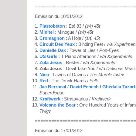
=====================================
Emission du 10/01/2012
Plastobéton
: Eté 83 /
(s/t) 45t
Minitel
: Minogue /
(s/t) 45t
Cromagnon
: A Hole /
(s/t) 45t
Circuit Des Yeux
: Binding Feet /
v/a Xxperimen
Danielle Dax
: Tower of Lies /
Pop-Eyes
US Girls
: T Piano Afternoon /
v/a Xxperiments
Zola Jesus
: Rester /
v/a Xxperiments
Zola Jesus
: Devil Take You /
v/a Delirious Musi
Nico
: Lawns of Dawns /
The Marble Index
Red
: The Drunk Hards /
Felk
Jac Berrocal
/
David Fenech
/
Ghédalia Tazart
Superdisque
Kraftwerk
: Stratovarius /
Kraftwerk
Volcano the Bear
: One Hundred Years of Infam
Twigs
=====================================
Emission du 17/01/2012