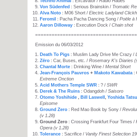
Techno Animal
: Excavator /
Radio Hades
Von Südenfed
: Serious Brainskin /
Tromatic Re
Alva Noto
: M06 Short /
Electric Ladyland Clickh
Feromil
: Pacha Pacha Dancing Song /
Poële à 
Aaron Dilloway
: Execution Dock /
Chain shot
=====================================
Emission du 06/03/2012
Death To Pigs
: Muslim Lady Drive Me Crazy /
Zëro
: Car, Buses, etc. /
Rosemary K's Diaries (s
Chantal Morte
: Drinking Wine /
Mental Short
Jean-François Pauvros
+
Makoto Kawabata
: 
Extreme Onction
Acid Mothers Temple SWR
: ? /
SWR
Derek & The Ruins
: Odangdoh /
Saisoro
Otomo Yoshihide
,
Bill Laswell
,
Yoshida Tats
Episome
Ground Zero
: Red Mao Book by Sony /
Revolu
(v 1.28)
Ground Zero
: Crossing Frankfurt Four Times /
Opera (v 1.28)
Tolerance
: Sacrifice /
Vanity Finest Selection 1