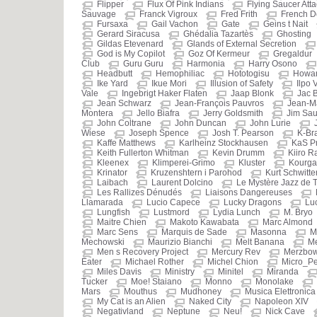
Flipper
Flux Of Pink Indians
Flying Saucer Atta
Sauvage
Franck Vigroux
Fred Frith
French D
Fursaxa
Gail Vachon
Gate
Geins t Nait
Gerard Siracusa
Ghédalia Tazartès
Ghosting
Gildas Etevenard
Glands of External Secretion
God is My Copilot
Goz Of Kermeur
Gregaldur
Club
Guru Guru
Harmonia
Harry Osono
Headbutt
Hemophiliac
Hototogisu
Howar
Ike Yard
Ikue Mori
Illusion of Safety
Ilpo 
Vale
Ingebrigt Haker Flaten
Jaap Blonk
Jac 
Jean Schwarz
Jean-François Pauvros
Jean-M
Montera
Jello Biafra
Jerry Goldsmith
Jim Sau
John Coltrane
John Duncan
John Lurie
Wiese
Joseph Spence
Josh T. Pearson
K-Br
Kaffe Matthews
Karlheinz Stockhausen
KaS P
Keith Fullerton Whitman
Kevin Drumm
Kiiro R
Kleenex
Klimperei-Grimo
Kluster
Kourg
Krinator
Kruzenshtern i Parohod
Kurt Schwitte
Laibach
Laurent Dolcino
Le Mystère Jazz de
Les Rallizes Dénudés
Liaisons Dangereuses
Llamarada
Lucio Capece
Lucky Dragons
Luc
Lungfish
Lustmord
Lydia Lunch
M. Bryo
Maitre Chien
Makoto Kawabata
Marc Almond
Marc Sens
Marquis de Sade
Masonna
M
Mechowski
Maurizio Bianchi
Melt Banana
Me
Men s Recovery Project
Mercury Rev
Merzbo
Eater
Michael Rother
Michel Chion
Micro_Pe
Miles Davis
Ministry
Minitel
Miranda
Tucker
Moe! Staiano
Monno
Monolake
Mars
Mouthus
Mudhoney
Musica Elettronica
My Cat is an Alien
Naked City
Napoleon XIV
Negativland
Neptune
Neu!
Nick Cave