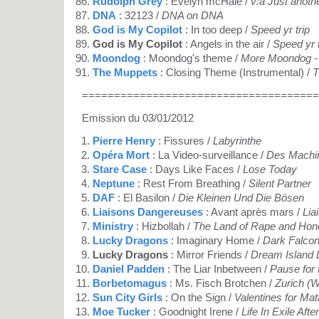
Rudolph Grey
: Evelyn mcHale /
v:a Just anoth
DNA
: 32123 /
DNA on DNA
God is My Copilot
: In too deep /
Speed yr trip
God is My Copilot
: Angels in the air /
Speed yr t
Moondog
: Moondog's theme /
More Moondog - 
The Muppets
: Closing Theme (Instrumental) /
T
=====================================
Emission du 03/01/2012
Pierre Henry
: Fissures /
Labyrinthe
Opéra Mort
: La Video-surveillance /
Des Machin
Stare Case
: Days Like Faces /
Lose Today
Neptune
: Rest From Breathing /
Silent Partner
DAF
: El Basilon /
Die Kleinen Und Die Bösen
Liaisons Dangereuses
: Avant après mars /
Lia
Ministry
: Hizbollah /
The Land of Rape and Hon
Lucky Dragons
: Imaginary Home /
Dark Falco
Lucky Dragons
: Mirror Friends /
Dream Island 
Daniel Padden
: The Liar Inbetween /
Pause for 
Borbetomagus
: Ms. Fisch Brotchen /
Zurich (W
Sun City Girls
: On the Sign /
Valentines for Mat
Moe Tucker
: Goodnight Irene /
Life In Exile Afte