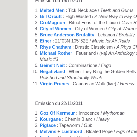
Emission du 15/11/2011
Melted Men
: Tick Necklace /
Teeth and Gums
Bill Orcutt
: High Wasted /
A New Way to Pay O
CroMagnon
: Ritual Feast of the Libido /
Cave R
City of Women
: City of Women /
City of Women
Bruce Anderson Brutality
: Lebanon /
Brutality
Ether
: 21°03N 105°52E /
Music for Air Raids
Rhys Chatham
: Drastic Classicism /
A Rhys C
Michael Rother
: Feuerland /
(va) An Anthology 
Music #3
Geins't Nait
: Combinazione /
Frigo
Negativland
: When They Ring the Golden Bells
Polished and Structurally Weak
Virgin Prunes
: Caucasian Walk (live) /
Heresy
=====================================
Emission du 22/11/2011
Goz Of Kermeur
: Innocence /
Mythoman
Kourgane
: Chemin Blanc /
Heavy
Pigface
: Tapeworm /
Gub
Melvins
+
Lustmord
: Bloated Pope /
Pigs of t