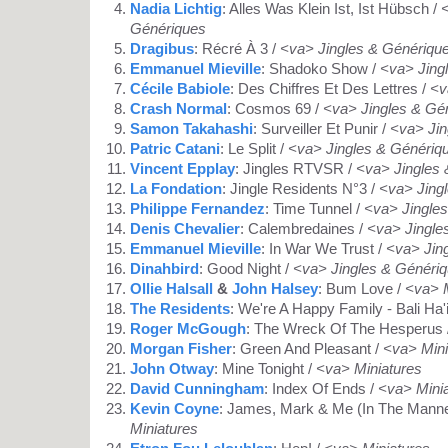
Nadia Lichtig
: Alles Was Klein Ist, Ist Hübsch /
<
Génériques
Dragibus
: Récré À 3 /
<va> Jingles & Génériqu
Emmanuel Mieville
: Shadoko Show /
<va> Jing
Cécile Babiole
: Des Chiffres Et Des Lettres /
<v
Crash Normal
: Cosmos 69 /
<va> Jingles & Gé
Samon Takahashi
: Surveiller Et Punir /
<va> Jin
Patric Catani
: Le Split /
<va> Jingles & Génériq
Vincent Epplay
: Jingles RTVSR /
<va> Jingles
La Fondation
: Jingle Residents N°3 /
<va> Jing
Philippe Fernandez
: Time Tunnel /
<va> Jingle
Denis Chevalier
: Calembredaines /
<va> Jingle
Emmanuel Mieville
: In War We Trust /
<va> Jin
Dinahbird
: Good Night /
<va> Jingles & Généri
Ollie Halsall
&
John Halsey
: Bum Love /
<va> M
The Residents
: We're A Happy Family - Bali Ha'
Roger McGough
: The Wreck Of The Hesperus 
Morgan Fisher
: Green And Pleasant /
<va> Mini
John Otway
: Mine Tonight /
<va> Miniatures
David Cunningham
: Index Of Ends /
<va> Mini
Kevin Coyne
: James, Mark & Me (In The Manne
Miniatures