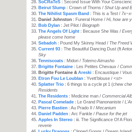
SoCRaTeS
: Second Issue With Your Conscienc
Beirut Slump
: Crown of Thorns /
Shut Up and 
The Nihilist Spasm Band
: This is a Test /
7x~x
Daniel Johnston
: Funeral Home /
Hi, how are 
Bob Dylan
: Jet Pilot /
Biograph
The Angels Of Light
: Because She Was /
Every
please come home
Sebadoh
: Pound My Skinny Head /
The Freed
Current 93
: The Beautiful Dancing Dust (ft Anto
Sky
Tenniscoats
: Midori /
Totemo Aimasho
Brigitte Fontaine
: Les Petites Chevaux /
Comme
Brigitte Fontaine &
Areski
: Encaustique /
Vous
Etron Fou Le Loublan
: Yvett'blouse /
<st>
Splatter Trio
: 6 things to a cycle pt 1 (chew ch
Residents
The Residents
: Medicine man /
Commercial Al
Pascal Comelade
: Le Grand Pianonaniste /
L'Ar
Pierre Bastien
: Au Prado II /
Mecanium
Daniel Padden
: Arc Fankle /
Pause for the jet
Apples In Stereo
: iii. The Significance Of A Flora
reverie
Lucky Dragons
: Clipped Gongs /
Dream Island