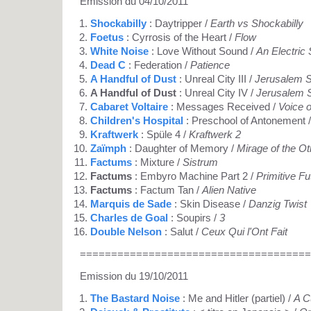
Emission du 04/10/2011
Shockabilly
: Daytripper /
Earth vs Shockabilly
Foetus
: Cyrrosis of the Heart /
Flow
White Noise
: Love Without Sound /
An Electric
Dead C
: Federation /
Patience
A Handful of Dust
: Unreal City III /
Jerusalem S
A Handful of Dust
: Unreal City IV /
Jerusalem S
Cabaret Voltaire
: Messages Received /
Voice 
Children's Hospital
: Preschool of Antonement 
Kraftwerk
: Spüle 4 /
Kraftwerk 2
Zaïmph
: Daughter of Memory /
Mirage of the O
Factums
: Mixture /
Sistrum
Factums
: Embyro Machine Part 2 /
Primitive Fu
Factums
: Factum Tan /
Alien Native
Marquis de Sade
: Skin Disease /
Danzig Twist
Charles de Goal
: Soupirs /
3
Double Nelson
: Salut /
Ceux Qui l'Ont Fait
=====================================
Emission du 19/10/2011
The Bastard Noise
: Me and Hitler (partiel) /
A C