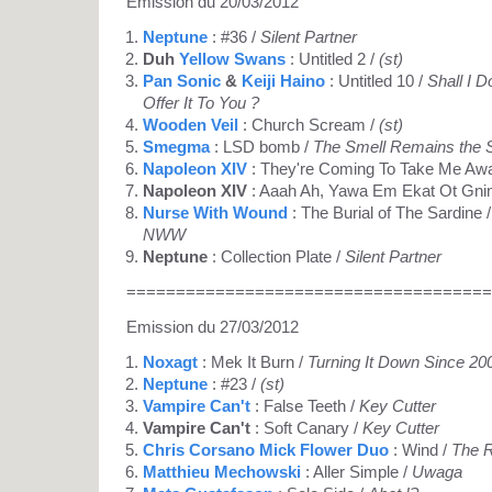
Emission du 20/03/2012
Neptune
: #36 /
Silent Partner
Duh
Yellow Swans
: Untitled 2 /
(st)
Pan Sonic
&
Keiji Haino
: Untitled 10 /
Shall I 
Offer It To You ?
Wooden Veil
: Church Scream /
(st)
Smegma
: LSD bomb /
The Smell Remains the
Napoleon XIV
: They're Coming To Take Me Aw
Napoleon XIV
: Aaah Ah, Yawa Em Ekat Ot Gnim
Nurse With Wound
: The Burial of The Sardine / 
NWW
Neptune
: Collection Plate /
Silent Partner
=====================================
Emission du 27/03/2012
Noxagt
: Mek It Burn /
Turning It Down Since 20
Neptune
: #23 /
(st)
Vampire Can't
: False Teeth /
Key Cutter
Vampire Can't
: Soft Canary /
Key Cutter
Chris Corsano Mick Flower Duo
: Wind /
The R
Matthieu Mechowski
: Aller Simple /
Uwaga