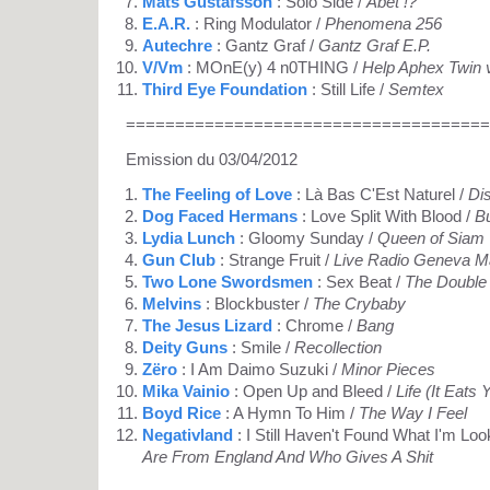
Mats Gustafsson
: Solo Side /
Abet !?
E.A.R.
: Ring Modulator /
Phenomena 256
Autechre
: Gantz Graf /
Gantz Graf E.P.
V/Vm
: MOnE(y) 4 n0THING /
Help Aphex Twin 
Third Eye Foundation
: Still Life /
Semtex
=====================================
Emission du 03/04/2012
The Feeling of Love
: Là Bas C'Est Naturel /
Di
Dog Faced Hermans
: Love Split With Blood /
B
Lydia Lunch
: Gloomy Sunday /
Queen of Siam
Gun Club
: Strange Fruit /
Live Radio Geneva M
Two Lone Swordsmen
: Sex Beat /
The Double
Melvins
: Blockbuster /
The Crybaby
The Jesus Lizard
: Chrome /
Bang
Deity Guns
: Smile /
Recollection
Zëro
: I Am Daimo Suzuki /
Minor Pieces
Mika Vainio
: Open Up and Bleed /
Life (It Eats
Boyd Rice
: A Hymn To Him /
The Way I Feel
Negativland
: I Still Haven't Found What I'm Loo
Are From England And Who Gives A Shit