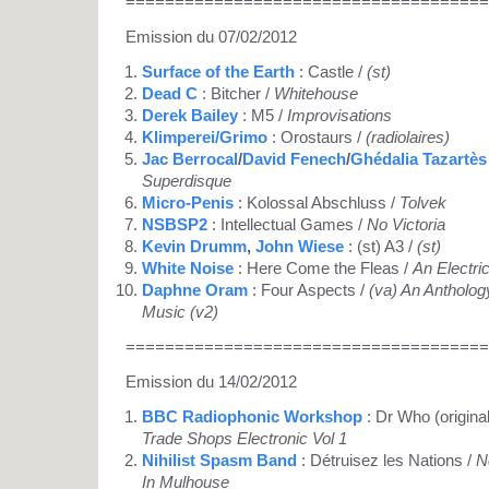
=====================================
Emission du 07/02/2012
Surface of the Earth
: Castle /
(st)
Dead C
: Bitcher /
Whitehouse
Derek Bailey
: M5 /
Improvisations
Klimperei/Grimo
: Orostaurs /
(radiolaires)
Jac Berrocal
/
David Fenech
/
Ghédalia Tazartès
Superdisque
Micro-Penis
: Kolossal Abschluss /
Tolvek
NSBSP2
: Intellectual Games /
No Victoria
Kevin Drumm
,
John Wiese
: (st) A3 /
(st)
White Noise
: Here Come the Fleas /
An Electri
Daphne Oram
: Four Aspects /
(va) An Antholog
Music (v2)
=====================================
Emission du 14/02/2012
BBC Radiophonic Workshop
: Dr Who (origina
Trade Shops Electronic Vol 1
Nihilist Spasm Band
: Détruisez les Nations /
N
In Mulhouse