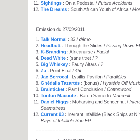
Sightings
: On a Pedestal /
Future Accidents
The Dreams
: South African Youth of Africa /
Mor
=====================================
Emission du 27/09/2011
Talk Normal
: 33 /
démo
Headbutt
: Through the Slides /
Pissing Down E
K-Branding
: Africanurse /
Facial
Dead White
: (sans titre) /
?
Big Whiskey
: Faulty Altars /
?
Zu
: Point Final /
45t
Jac Berrocal
: Lysillis Pavillon /
Parallèles
Ghédalia Tazartès
: (bonus) /
Hystérie Off Musi
Brainticket
: Part I Conclusion /
Cottonwood
Tonton Macoute
: Baron Samedi /
Mureedil
Daniel Higgs
: Moharsing and Schoenhut /
Inte
Seamstress
Current 93
: Inerrant Infallible (Black Ships at 
Rays of Infallible Sun EP
=====================================