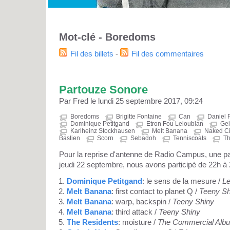
Mot-clé - Boredoms
Fil des billets
-
Fil des commentaires
Partouze Sonore
Par Fred le lundi 25 septembre 2017, 09:24
Boredoms
Brigitte Fontaine
Can
Daniel
Dominique Petitgand
Etron Fou Leloublan
Gei
Karlheinz Stockhausen
Melt Banana
Naked Ci
Bastien
Scorn
Sebadoh
Tenniscoats
Th
Pour la reprise d'antenne de Radio Campus, une par
jeudi 22 septembre, nous avons participé de 22h à 22
Dominique Petitgand
: le sens de la mesure /
L
Melt Banana
: first contact to planet Q /
Teeny Sh
Melt Banana
: warp, backspin /
Teeny Shiny
Melt Banana
: third attack /
Teeny Shiny
The Residents
: moisture /
The Commercial Alb