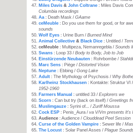
Miles Davis
&
John Coltrane
: Miles Davis Co
Columbia recordings
Aa
: Death Mask /
GAame
ceMeuble
: Do you use them for good, or for a
sounds
Wolf Eyes
: Urine Burn /
Burned Mind
Animal Collective
&
Black Dice
: Untitled /
Terr
ceMeuble
: Multipeza, Nemanregebla /
Sounds l
Swans
: Loop 33 /
Body to Body, Job to Job
Einstürzende Neubauten
: Rohrbombe /
Stahld
Marc Sens
: Piège /
Distorted Vision
Neptune
: Ebbing /
Gong Lake
Adult
: The Mythology of Psychosis /
Why Bothe
Karlheinz Stockhausen
: Kontakte: Struktur VI 
1952-1960
Farmers Manual
: untitled 33 /
Explorers we
Scorn
: Can but try (back on itself) /
Greetings f
Muslimgauze
: Syrini of... /
Zuriff Moussa
Cock ESP
: Penis_Aura /
va V/Vm presents It's
Audience
: Audience /
Clouddead Peel Session
Curse of the Golden Vampire
: Sewer life /
Mas
The Locust
: Solar Panel Asses /
Plague Sound