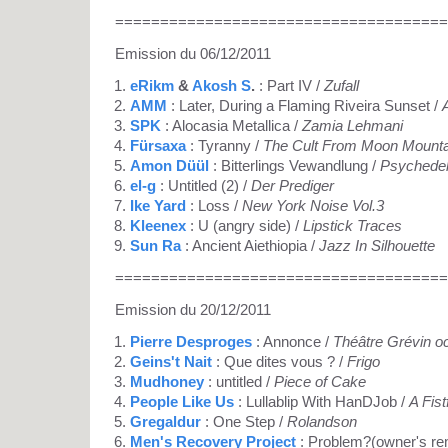
=====================================
Emission du 06/12/2011
eRikm
&
Akosh S
.
: Part IV /
Zufall
AMM
: Later, During a Flaming Riveira Sunset /
SPK
: Alocasia Metallica /
Zamia Lehmani
Fürsaxa
: Tyranny /
The Cult From Moon Mounta
Amon Düül
: Bitterlings Vewandlung /
Psychedel
el-g
: Untitled (2) /
Der Prediger
Ike Yard
: Loss /
New York Noise Vol.3
Kleenex
: U (angry side) /
Lipstick Traces
Sun Ra
: Ancient Aiethiopia /
Jazz In Silhouette
=====================================
Emission du 20/12/2011
Pierre Desproges
: Annonce /
Théâtre Grévin o
Geins't Nait
: Que dites vous ? /
Frigo
Mudhoney
: untitled /
Piece of Cake
People Like Us
: Lullablip With HanDJob /
A Fist
Gregaldur
: One Step /
Rolandson
Men's Recovery Project
: Problem?(owner's re