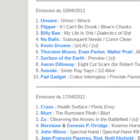
=====================================
Emission du 10/04/2012
Unsane
: Ghost /
Wreck
Flipper
: If I Can't Be Drunk /
Blow'n Chunks
Billy Bao
: My Life Is Shit /
Dialectics of Shit
No Balls
: Subsequent Needs /
Come Clean
Kevin Drumm
: (st) A1 /
(st)
Thurston Moore
,
Evan Parker
,
Walter Prati
: A
Surface of the Earth
: Preview /
(st)
Aaron Dilloway
: Eight Cut Scars (for Robert T
Suicide
: Sister Ray Says /
1/2 Alive
Fad Gadget
: Coitus Interruptus /
Fireside Favor
=====================================
Emission du 17/04/2012
Crass
: Health Surface /
Penis Envy
Blurt
: The Ruminant Plinth /
Blurt
Zu
: Observing the Armies In the Battlefield /
(st)
Merzbow
&
Genesis P. Orridge
: Kreeme Horn
John Wiese
: Spectral Hand /
Spectral Hand 45t
Jean-François Pauvros
,
Red
,
Noël Akchoté
: 