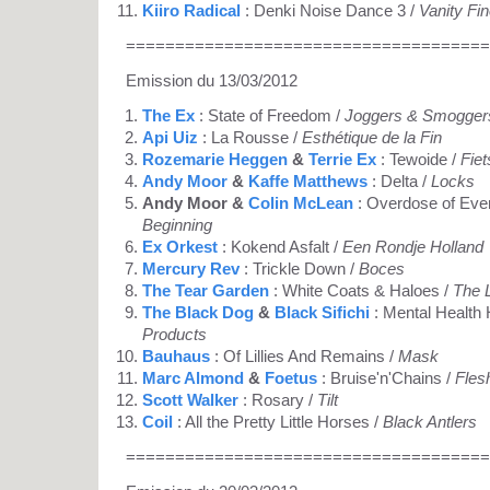
Kiiro Radical
: Denki Noise Dance 3 /
Vanity Fi
=====================================
Emission du 13/03/2012
The Ex
: State of Freedom /
Joggers & Smogger
Api Uiz
: La Rousse /
Esthétique de la Fin
Rozemarie Heggen
&
Terrie Ex
: Tewoide /
Fiet
Andy Moor
&
Kaffe Matthews
: Delta /
Locks
Andy Moor &
Colin McLean
: Overdose of Eve
Beginning
Ex Orkest
: Kokend Asfalt /
Een Rondje Holland
Mercury Rev
: Trickle Down /
Boces
The Tear Garden
: White Coats & Haloes /
The 
The Black Dog
&
Black Sifichi
: Mental Health 
Products
Bauhaus
: Of Lillies And Remains /
Mask
Marc Almond
&
Foetus
: Bruise'n'Chains /
Fles
Scott Walker
: Rosary /
Tilt
Coil
: All the Pretty Little Horses /
Black Antlers
=====================================