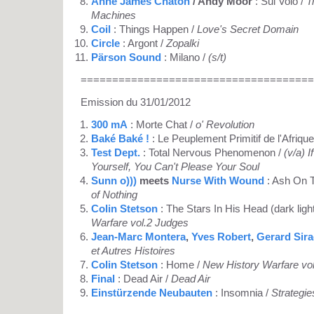
Anne James Chaton
/ Andy Moor
: Sul Volo /
T
Machines
Coil
: Things Happen /
Love's Secret Domain
Circle
: Argont /
Zopalki
Pärson Sound
: Milano /
(s/t)
=====================================
Emission du 31/01/2012
300 mA
: Morte Chat /
o' Revolution
Baké Baké !
: Le Peuplement Primitif de l'Afrique
Test Dept.
: Total Nervous Phenomenon /
(v/a) 
Yourself, You Can't Please Your Soul
Sunn o)))
meets
Nurse With Wound
: Ash On 
of Nothing
Colin Stetson
: The Stars In His Head (dark ligh
Warfare vol.2 Judges
Jean-Marc Montera
,
Yves Robert
,
Gerard Sir
et Autres Histoires
Colin Stetson
: Home /
New History Warfare vo
Final
: Dead Air /
Dead Air
Einstürzende Neubauten
: Insomnia /
Strategie