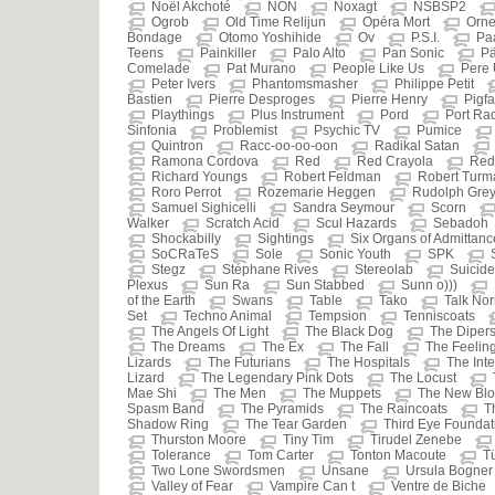
Noël Akchoté
NON
Noxagt
NSBSP2
Ogrob
Old Time Relijun
Opéra Mort
Orne
Bondage
Otomo Yoshihide
Ov
P.S.I.
Pa
Teens
Painkiller
Palo Alto
Pan Sonic
Pä
Comelade
Pat Murano
People Like Us
Pere
Peter Ivers
Phantomsmasher
Philippe Petit
Bastien
Pierre Desproges
Pierre Henry
Pigf
Playthings
Plus Instrument
Pord
Port Ra
Sinfonia
Problemist
Psychic TV
Pumice
Quintron
Racc-oo-oo-oon
Radikal Satan
Ramona Cordova
Red
Red Crayola
Red
Richard Youngs
Robert Feldman
Robert Turm
Roro Perrot
Rozemarie Heggen
Rudolph Gre
Samuel Sighicelli
Sandra Seymour
Scorn
Walker
Scratch Acid
Scul Hazards
Sebadoh
Shockabilly
Sightings
Six Organs of Admittanc
SoCRaTeS
Sole
Sonic Youth
SPK
Stegz
Stéphane Rives
Stereolab
Suicide
Plexus
Sun Ra
Sun Stabbed
Sunn o)))
of the Earth
Swans
Table
Tako
Talk No
Set
Techno Animal
Tempsion
Tenniscoats
The Angels Of Light
The Black Dog
The Diper
The Dreams
The Ex
The Fall
The Feeling
Lizards
The Futurians
The Hospitals
The Inte
Lizard
The Legendary Pink Dots
The Locust
Mae Shi
The Men
The Muppets
The New Blo
Spasm Band
The Pyramids
The Raincoats
T
Shadow Ring
The Tear Garden
Third Eye Foundat
Thurston Moore
Tiny Tim
Tirudel Zenebe
Tolerance
Tom Carter
Tonton Macoute
T
Two Lone Swordsmen
Unsane
Ursula Bogner
Valley of Fear
Vampire Can t
Ventre de Biche