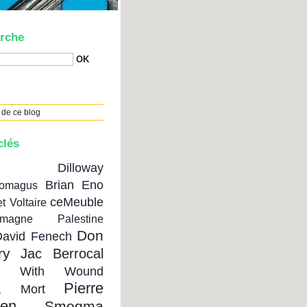
rche
 de ce blog
clés
on Dilloway
Brian Eno
tomagus
ceMeuble
t Voltaire
emagne Palestine
Don
David Fenech
ry
Jac Berrocal
se With Wound
Pierre
a Mort
ien
Smegma