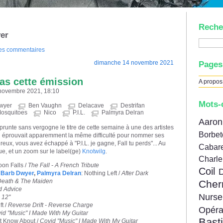
Reche
yer
des commentaires
dimanche 14 novembre 2021
Pages
as cette émission
A propos
 novembre 2021, 18:10
Mots-
wyer
Ben Vaughn
Delacave
Destrifan
osquitoes
Nico
P.I.L.
Palmyra Delran
Aar
prunte sans vergogne le titre de cette semaine à une des artistes
Borbe
i éprouvait apparemment la même difficulté pour nommer ses
eux, vous avez échappé à "P.I.L. je gagne, Fall tu perds"... Au
Cabare
e, et un zoom sur le label(ge)
Knotwilg
.
Charl
oon Falls /
The Fall - A French Tribute
Coil
,
Barb Dwyer
,
Palmyra Delran
: Nothing Left /
After Dark
Death & The Maiden
Cher
d Advice
Nur
 12"
ft /
Reverse Drift - Reverse Charge
Opér
id "Music" I Made With My Guitar
Bast
't Know About /
Covid "Music" I Made With My Guitar