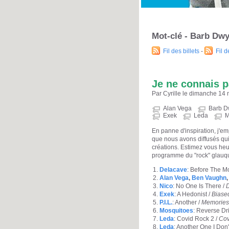
Mot-clé - Barb Dw
Fil des billets
-
Fil 
Je ne connais p
Par Cyrille le dimanche 14
Alan Vega
Barb D
Exek
Leda
M
En panne d'inspiration, j'em
que nous avons diffusés qu
créations. Estimez vous heur
programme du "rock" glauqu
Delacave
: Before The M
Alan Vega
,
Ben Vaughn
Nico
: No One Is There /
Exek
: A Hedonist /
Biase
P.I.L.
: Another /
Memories
Mosquitoes
: Reverse Dri
Leda
: Covid Rock 2 /
Cov
Leda
: Another One I Don