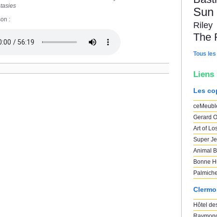
tasies
Sun
on :
Riley
The 
Tous les
Liens
Les co
ceMeubl
Gerard O
Art of Lo
Super Je
Animal B
Bonne H
Palmich
Clermo
Hôtel des
Raymond