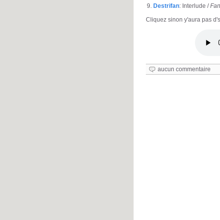
Destrifan
: Interlude /
Fan
Cliquez sinon y'aura pas d's
aucun commentaire