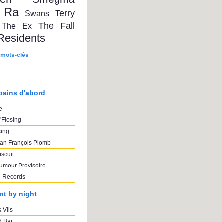
 Ra
Terry
Swans
The Fall
The Ex
Residents
 mots-clés
pains d'abord
e
'Flosing
sing
an François Plomb
iscuit
umeur Provisoire
e Records
nt by night
 Vils
 Bar