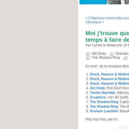
« C'était pas moins bien ava
citronique »
Moi j'trouve qu
temps à faire d
Par Cyrille le dimanche 15 
Aki Onda
Graham
The Shadow Ring
En bref : de la musique éle
Stock, Hausen & Walk
Stock, Hausen & Walk
Stock, Hausen & Walk
Aki Onda
: Fish Don't Kno
Yoshio Machida
: Afterim
Sculpture
: <st> B2 (edit)
The Shadow Ring
: Catch
The Shadow Ring
: The 
Graham Lambkin
: Need
Hop hop hop, par ici :