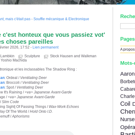
Reche
nt, mais c'était pas
-
Souffle mécanique & Electronique
e c'est honteux que vous passiez vot'
Pages
es choses pareilles
février 2026, 17:52 -
Lien permanent
A propos
 Lambkin
Sculpture
Stock Hausen and Walkman
Yoshio Machida
Mots-
ctronique et les inclassables The Shadow Ring :
Aar
man
: Ordeal /
Ventilating Deer
Borbe
man
: Broccoli /
Ventilating Deer
man
: Spot /
Ventilating Deer
Cabare
w It's Raining /
<va> Japanese Avant-Garde
Charl
age /
<va> Japanese Avant-Garde
 /
Slim Code
Coil
ing Sight| Of Passing Things /
Wax-Work Echoes
Cher
Way Of The World /
Hold Onto I.D.
lemuff /
Aphorisms
Nur
Opér
Bast