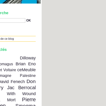
rche
 de ce blog
clés
on Dilloway
Brian Eno
tomagus
ceMeuble
t Voltaire
emagne Palestine
Don
David Fenech
ry
Jac Berrocal
se With Wound
Pierre
a Mort
ien
Smegma