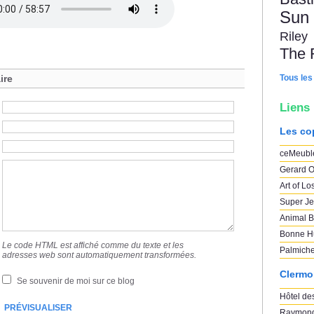
Sun
Riley
The 
Tous les
ire
Liens
Les co
ceMeubl
Gerard O
Art of Lo
Super Je
Animal B
Bonne H
Le code HTML est affiché comme du texte et les
Palmich
adresses web sont automatiquement transformées.
Clermo
Se souvenir de moi sur ce blog
Hôtel des
Raymond