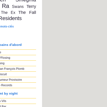
 Ra
Terry
Swans
The Fall
The Ex
Residents
 mots-clés
pains d'abord
e
'Flosing
sing
an François Plomb
iscuit
umeur Provisoire
e Records
nt by night
 Vils
 Bar