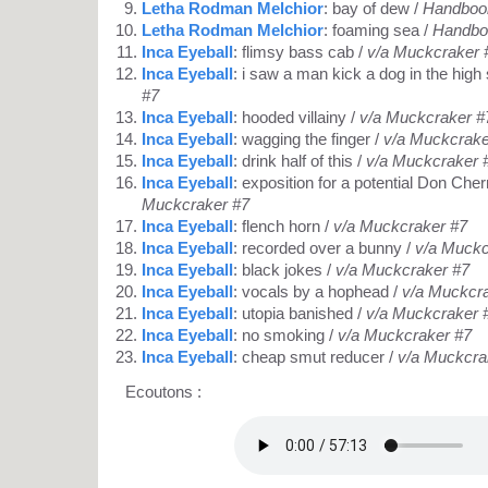
Letha Rodman Melchior
: bay of dew /
Handbook
Letha Rodman Melchior
: foaming sea /
Handbo
Inca Eyeball
: flimsy bass cab /
v/a Muckcraker 
Inca Eyeball
: i saw a man kick a dog in the high 
#7
Inca Eyeball
: hooded villainy /
v/a Muckcraker #
Inca Eyeball
: wagging the finger /
v/a Muckcrake
Inca Eyeball
: drink half of this /
v/a Muckcraker 
Inca Eyeball
: exposition for a potential Don Che
Muckcraker #7
Inca Eyeball
: flench horn /
v/a Muckcraker #7
Inca Eyeball
: recorded over a bunny /
v/a Muckc
Inca Eyeball
: black jokes /
v/a Muckcraker #7
Inca Eyeball
: vocals by a hophead /
v/a Muckcr
Inca Eyeball
: utopia banished /
v/a Muckcraker 
Inca Eyeball
: no smoking /
v/a Muckcraker #7
Inca Eyeball
: cheap smut reducer /
v/a Muckcra
Ecoutons :