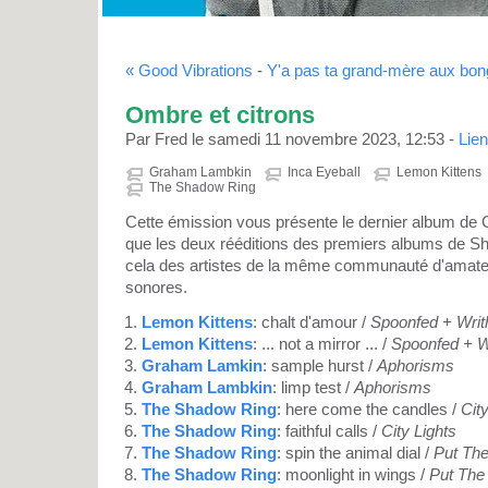
« Good Vibrations
-
Y'a pas ta grand-mère aux bon
Ombre et citrons
Par Fred le samedi 11 novembre 2023, 12:53 -
Lie
Graham Lambkin
Inca Eyeball
Lemon Kittens
The Shadow Ring
Cette émission vous présente le dernier album de
que les deux rééditions des premiers albums de S
cela des artistes de la même communauté d'amateu
sonores.
Lemon Kittens
: chalt d'amour /
Spoonfed + Writ
Lemon Kittens
: ... not a mirror ... /
Spoonfed + W
Graham Lamkin
: sample hurst /
Aphorisms
Graham Lambkin
: limp test /
Aphorisms
The Shadow Ring
: here come the candles /
Cit
The Shadow Ring
: faithful calls /
City Lights
The Shadow Ring
: spin the animal dial /
Put The
The Shadow Ring
: moonlight in wings /
Put The 