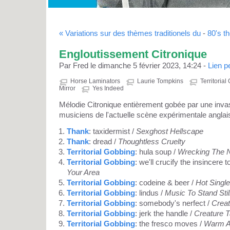
« Variations sur des thèmes traditionels du
-
80's t
Engloutissement Citronique
Par Fred le dimanche 5 février 2023, 14:24 -
Lien 
Horse Laminators
Laurie Tompkins
Territoria
Mirror
Yes Indeed
Mélodie Citronique entièrement gobée par une inva
musiciens de l'actuelle scène expérimentale anglai
Thank
: taxidermist /
Sexghost Hellscape
Thank
: dread /
Thoughtless Cruelty
Territorial Gobbing
: hula soup /
Wrecking The 
Territorial Gobbing
: we'll crucify the insincere t
Your Area
Territorial Gobbing
: codeine & beer /
Hot Single
Territorial Gobbing
: lindus /
Music To Stand Stil
Territorial Gobbing
: somebody's nerfect /
Crea
Territorial Gobbing
: jerk the handle /
Creature 
Territorial Gobbing
: the fresco moves /
Warm 