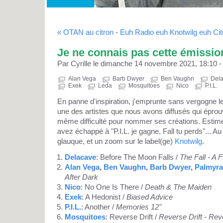
« OTAN au citron
-
Euh Radio euh Knotwilg euh Cit
Je ne connais pas cette émissio
Par Cyrille le dimanche 14 novembre 2021, 18:10 
Alan Vega
Barb Dwyer
Ben Vaughn
Del
Exek
Leda
Mosquitoes
Nico
P.I.L.
En panne d'inspiration, j'emprunte sans vergogne le
une des artistes que nous avons diffusés qui épro
même difficulté pour nommer ses créations. Estim
avez échappé à "P.I.L. je gagne, Fall tu perds"... 
glauque, et un zoom sur le label(ge)
Knotwilg
.
Delacave
: Before The Moon Falls /
The Fall - A 
Alan Vega
,
Ben Vaughn
,
Barb Dwyer
,
Palmyra
After Dark
Nico
: No One Is There /
Death & The Maiden
Exek
: A Hedonist /
Biased Advice
P.I.L.
: Another /
Memories 12"
Mosquitoes
: Reverse Drift /
Reverse Drift - Re