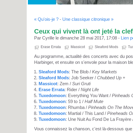
« Qu'ois-je ?
-
Une classique citronique »
Ceux qui vivent là ont jeté la clef
Par Cyrille le dimanche 28 mai 2017, 17:08 -
Lien 
Erase Errata
Massicot
Sleaford Mods
Tu
Au programme, actualité des concerts avec du pos
Harbinger, et ensuite on s'envole pour la maison ble
Sleaford Mods
: The Blob /
Key Markets
Sleaford Mods
: Job Seeker /
Chubbed Up +
Massicot
: Zem /
Suri Gruti
Erase Errata
: Rider /
Night Life
Tuxedomoon
: Everything You Want /
Pinheads 
Tuxedomoon
: 59 to 1 /
Half Mute
Tuxedomoon
: Rhumba /
Pinheads On The Mov
Tuxedomoon
: Martial / This Land /
Pineheads O
Tuxedomoon
: Une Nuit Au Fond De La Frayère 
Vous connaissez la chanson, c'est là-dessous que