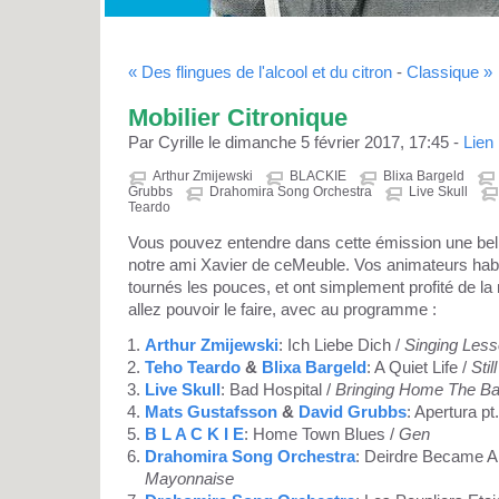
« Des flingues de l'alcool et du citron
-
Classique »
Mobilier Citronique
Par Cyrille le dimanche 5 février 2017, 17:45 -
Lien
Arthur Zmijewski
BLACKIE
Blixa Bargeld
Grubbs
Drahomira Song Orchestra
Live Skull
Teardo
Vous pouvez entendre dans cette émission une bell
notre ami Xavier de ceMeuble. Vos animateurs habi
tournés les pouces, et ont simplement profité de
allez pouvoir le faire, avec au programme :
Arthur Zmijewski
: Ich Liebe Dich /
Singing Les
Teho Teardo
&
Blixa Bargeld
: A Quiet Life /
Stil
Live Skull
: Bad Hospital /
Bringing Home The Ba
Mats Gustafsson
&
David Grubbs
: Apertura pt
B L A C K I E
: Home Town Blues /
Gen
Drahomira Song Orchestra
: Deirdre Became A
Mayonnaise