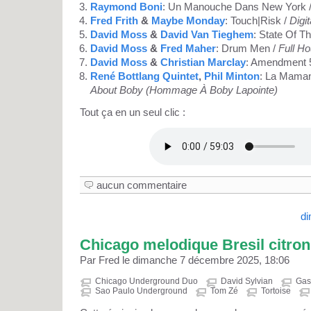
Raymond Boni
: Un Manouche Dans New York 
Fred Frith
&
Maybe Monday
: Touch|Risk /
Digit
David Moss
&
David Van Tieghem
: State Of T
David Moss
&
Fred Maher
: Drum Men /
Full H
David Moss
&
Christian Marclay
: Amendment 
René Bottlang Quintet
,
Phil Minton
: La Mama
About Boby (Hommage À Boby Lapointe)
Tout ça en un seul clic :
aucun commentaire
d
Chicago melodique Bresil citro
Par Fred le dimanche 7 décembre 2025, 18:06
Chicago Underground Duo
David Sylvian
Gas
Sao Paulo Underground
Tom Zé
Tortoise