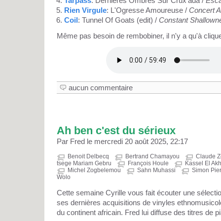
Tarpass
: Dernières Ombres Sur Crux'ada /
Esca
Rien Virgule
: L'Ogresse Amoureuse /
Concert A
Coil
: Tunnel Of Goats (edit) /
Constant Shallowne
Même pas besoin de rembobiner, il n'y a qu'à cliquer
aucun commentaire
Ah ben c'est du sérieux
Par Fred le mercredi 20 août 2025, 22:17
Benoit Delbecq
Bertrand Chamayou
Claude 
tsege Mariam Gebru
François Houle
Kassel El Ak
Michel Zogbelemou
Sahn Muhassi
Simon Pie
Wolo
Cette semaine Cyrille vous fait écouter une sélecti
ses dernières acquisitions de vinyles ethnomusicol
du continent africain. Fred lui diffuse des titres de p