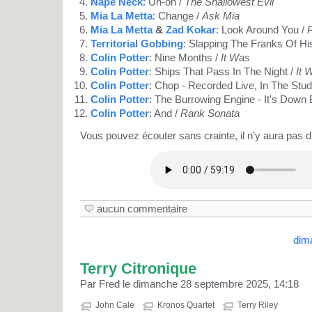
Nape Neck
: Uh-oh /
The Shallowest Evil
Mia La Metta
: Change /
Ask Mia
Mia La Metta
&
Zad Kokar
: Look Around You /
P
Territorial Gobbing
: Slapping The Franks Of Hi
Colin Potter
: Nine Months /
It Was
Colin Potter
: Ships That Pass In The Night /
It 
Colin Potter
: Chop - Recorded Live, In The Stud
Colin Potter
: The Burrowing Engine - It's Down
Colin Potter
: And /
Rank Sonata
Vous pouvez écouter sans crainte, il n'y aura pas d'i
aucun commentaire
dim
Terry Citronique
Par Fred le dimanche 28 septembre 2025, 14:18
John Cale
Kronos Quartet
Terry Riley