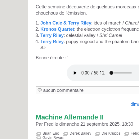
Cette semaine découverte de quelques morceaux d
chouchous de l'émission.
John Cale & Terry Riley
: ides of march /
Church
Kronos Quartet
: the electron cyclotron frequenc
Terry Riley
: celestial valley /
Shri Camel
Terry Riley
: poppy nogood and the phantom ban
Air
Bonne écoute : '
aucun commentaire
dim
Machine Allemande II
Par Fred le dimanche 21 septembre 2025, 18:30
Brian Eno
Derek Bailey
Die Krupps
Feli
Gavin Bryars