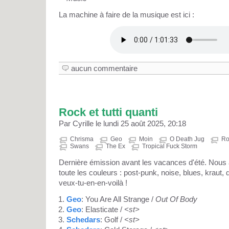
La machine à faire de la musique est ici :
aucun commentaire
Rock et tutti quanti
Par Cyrille le lundi 25 août 2025, 20:18
Chrisma
Geo
Moin
O Death Jug
Ro
Swans
The Ex
Tropical Fuck Storm
Dernière émission avant les vacances d'été. Nous
toute les couleurs : post-punk, noise, blues, kraut, 
veux-tu-en-en-voilà !
Geo
: You Are All Strange /
Out Of Body
Geo
: Elasticate /
<st>
Schedars
: Golf /
<st>