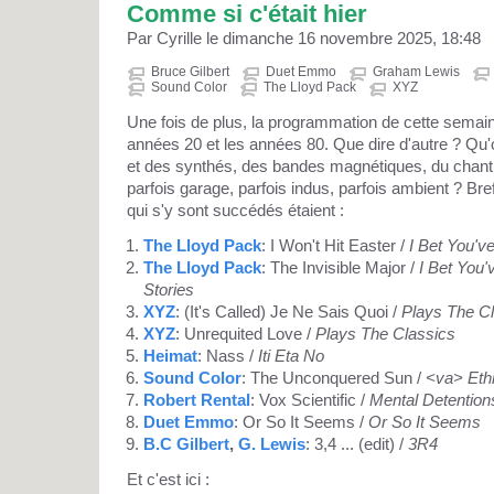
Comme si c'était hier
Par Cyrille le dimanche 16 novembre 2025, 18:48
Bruce Gilbert
Duet Emmo
Graham Lewis
Sound Color
The Lloyd Pack
XYZ
Une fois de plus, la programmation de cette semain
années 20 et les années 80. Que dire d'autre ? Qu'
et des synthés, des bandes magnétiques, du chan
parfois garage, parfois indus, parfois ambient ? Bref
qui s'y sont succédés étaient :
The Lloyd Pack
: I Won't Hit Easter /
I Bet You'
The Lloyd Pack
: The Invisible Major /
I Bet You
Stories
XYZ
: (It's Called) Je Ne Sais Quoi /
Plays The C
XYZ
: Unrequited Love /
Plays The Classics
Heimat
: Nass /
Iti Eta No
Sound Color
: The Unconquered Sun /
<va> Eth
Robert Rental
: Vox Scientific /
Mental Detention
Duet Emmo
: Or So It Seems /
Or So It Seems
B.C Gilbert
,
G. Lewis
: 3,4 ... (edit) /
3R4
Et c'est ici :