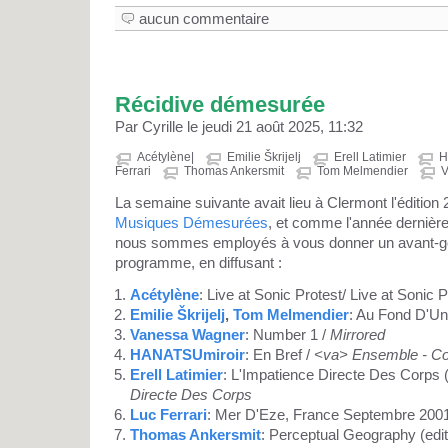
aucun commentaire
Récidive démesurée
Par Cyrille le jeudi 21 août 2025, 11:32
Acétylène|
Emilie Škrijelj
Erell Latimier
H
Ferrari
Thomas Ankersmit
Tom Melmendier
V
La semaine suivante avait lieu à Clermont l'édition
Musiques Démesurées
, et comme l'année dernièr
nous sommes employés à vous donner un avant-go
programme, en diffusant :
Acétylène
: Live at Sonic Protest/ Live at Sonic P
Emilie Škrijelj
,
Tom Melmendier
: Au Fond D'Un
Vanessa Wagner
: Number 1 /
Mirrored
HANATSUmiroir
: En Bref /
<va> Ensemble - Co
Erell Latimier
: L'Impatience Directe Des Corps (
Directe Des Corps
Luc Ferrari
: Mer D'Eze, France Septembre 200
Thomas Ankersmit
: Perceptual Geography (edit