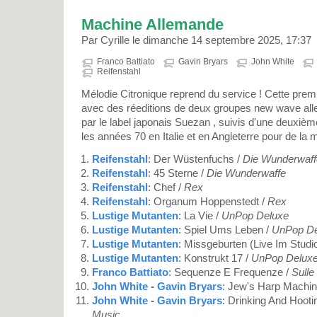
Machine Allemande
Par Cyrille le dimanche 14 septembre 2025, 17:37
Franco Battiato
Gavin Bryars
John White
Reifenstahl
Mélodie Citronique reprend du service ! Cette pr
avec des réeditions de deux groupes new wave al
par le label japonais Suezan , suivis d'une deuxièm
les années 70 en Italie et en Angleterre pour de la
Reifenstahl
: Der Wüstenfuchs /
Die Wunderwaff
Reifenstahl
: 45 Sterne /
Die Wunderwaffe
Reifenstahl
: Chef /
Rex
Reifenstahl
: Organum Hoppenstedt /
Rex
Lustige Mutanten
: La Vie /
UnPop Deluxe
Lustige Mutanten
: Spiel Ums Leben /
UnPop De
Lustige Mutanten
: Missgeburten (Live Im Studi
Lustige Mutanten
: Konstrukt 17 /
UnPop Delux
Franco Battiato
: Sequenze E Frequenze /
Sulle
John White
-
Gavin Bryars
: Jew's Harp Machin
John White
-
Gavin Bryars
: Drinking And Hoot
Music