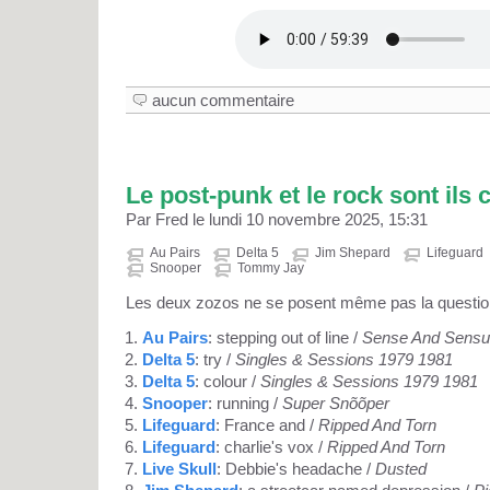
aucun commentaire
Le post-punk et le rock sont ils 
Par Fred le lundi 10 novembre 2025, 15:31
Au Pairs
Delta 5
Jim Shepard
Lifeguard
Snooper
Tommy Jay
Les deux zozos ne se posent même pas la questio
Au Pairs
: stepping out of line /
Sense And Sensua
Delta 5
: try /
Singles & Sessions 1979 1981
Delta 5
: colour /
Singles & Sessions 1979 1981
Snooper
: running /
Super Snõõper
Lifeguard
: France and /
Ripped And Torn
Lifeguard
: charlie's vox /
Ripped And Torn
Live Skull
: Debbie's headache /
Dusted