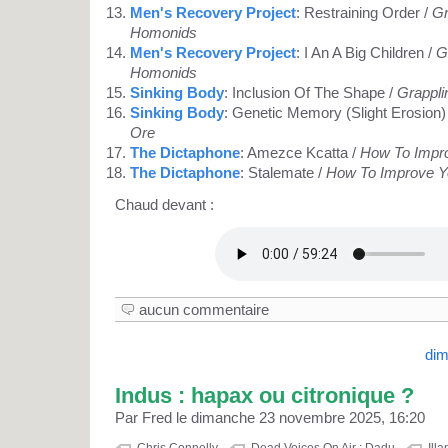
Men's Recovery Project
: Restraining Order /
Gr
Homonids
Men's Recovery Project
: I An A Big Children /
G
Homonids
Sinking Body
: Inclusion Of The Shape /
Grappli
Sinking Body
: Genetic Memory (Slight Erosion)
Ore
The Dictaphone
: Amezce Kcatta /
How To Impro
The Dictaphone
: Stalemate /
How To Improve Y
Chaud devant :
aucun commentaire
dim
Indus : hapax ou citronique ?
Par Fred le dimanche 23 novembre 2025, 16:20
Chris Connelly
Dead Voices On Air : Dadu
Ill