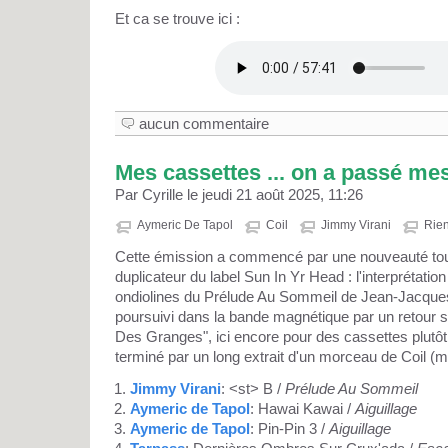
Et ca se trouve ici :
aucun commentaire
Mes cassettes ... on a passé mes
Par Cyrille le jeudi 21 août 2025, 11:26
Aymeric De Tapol
Coil
Jimmy Virani
Rien
Cette émission a commencé par une nouveauté tout
duplicateur du label Sun In Yr Head : l'interprétati
ondiolines du Prélude Au Sommeil de Jean-Jacque
poursuivi dans la bande magnétique par un retour s
Des Granges", ici encore pour des cassettes plutô
terminé par un long extrait d'un morceau de Coil (ma
Jimmy Virani
: <st> B /
Prélude Au Sommeil
Aymeric de Tapol
: Hawai Kawai /
Aiguillage
Aymeric de Tapol
: Pin-Pin 3 /
Aiguillage