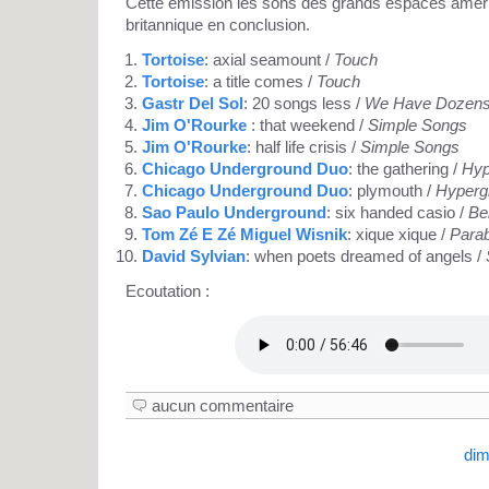
Cette émission les sons des grands espaces améric
britannique en conclusion.
Tortoise
: axial seamount /
Touch
Tortoise
: a title comes /
Touch
Gastr Del Sol
: 20 songs less /
We Have Dozens 
Jim O'Rourke
: that weekend /
Simple Songs
Jim O'Rourke
: half life crisis /
Simple Songs
Chicago Underground Duo
: the gathering /
Hyp
Chicago Underground Duo
: plymouth /
Hyperg
Sao Paulo Underground
: six handed casio /
Be
Tom Zé E Zé Miguel Wisnik
: xique xique /
Para
David Sylvian
: when poets dreamed of angels /
Ecoutation :
aucun commentaire
dim