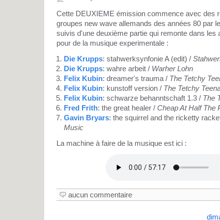
Cette DEUXIEME émission commence avec des ré
groupes new wave allemands des années 80 par le 
suivis d'une deuxième partie qui remonte dans les
pour de la musique experimentale :
Die Krupps
: stahwerksynfonie A (edit) /
Stahwer
Die Krupps
: wahre arbeit /
Warher Lohn
Felix Kubin
: dreamer's trauma /
The Tetchy Tee
Felix Kubin
: kunstoff version /
The Tetchy Teen
Felix Kubin
: schwarze behanntschaft 1.3 /
The 
Fred Frith
: the great healer /
Cheap At Half The 
Gavin Bryars
: the squirrel and the ricketty racke
Music
La machine à faire de la musique est ici :
aucun commentaire
dim