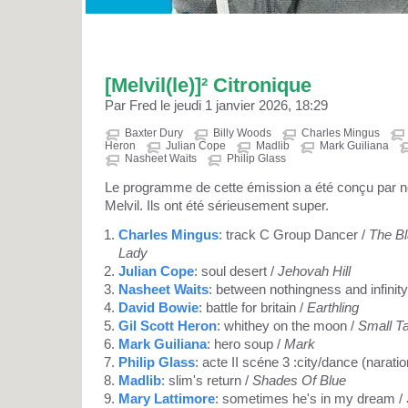
[Melvil(le)]² Citronique
Par Fred le jeudi 1 janvier 2026, 18:29
Baxter Dury
Billy Woods
Charles Mingus
Heron
Julian Cope
Madlib
Mark Guiliana
Nasheet Waits
Philip Glass
Le programme de cette émission a été conçu par nos
Melvil. Ils ont été sérieusement super.
Charles Mingus
: track C Group Dancer /
The Bl
Lady
Julian Cope
: soul desert /
Jehovah Hill
Nasheet Waits
: between nothingness and infinity
David Bowie
: battle for britain /
Earthling
Gil Scott Heron
: whithey on the moon /
Small Ta
Mark Guiliana
: hero soup /
Mark
Philip Glass
: acte II scéne 3 :city/dance (naratio
Madlib
: slim's return /
Shades Of Blue
Mary Lattimore
: sometimes he's in my dream /