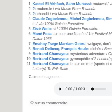
Kassel El Akhfach, Sahn Muhassi
: mutawal /
v
?
: muberule /
v/a Music From Rwanda
?
: chandili /
v/a Music From Rwanda
Claude Zogbelemou, Michel Zogbelemou, Si
st /
v/a 100% Guinée Forestière
Zézé Wolo
: st /
100% Guinée Forestière
Mané Foca
: air pour une fiancée /
1er Festival 
Dakar 1966
Emahoy Tsege Marriam Gebru
: woigaye, don'
Benoit Delbecq, François Houle
: clichés /
Bec
Bertrand Chamayou
: mysterious adventure /
C
Bertrand Chamayou
: gymnopédie n°2 /
Letter(s
Bertrand Chamayou
: le bain de mer (sports et 
Letter(s) To Erik Satie
Calme et sagesse :
aucun commentaire