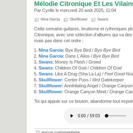
Mélodie Citronique Et Les Vilain
Par Cyrille le mercredi 20 août 2025, 11:04
Nina Garcia
Skullflower
Swans
Cette semaine guitares, bruitisme et rythmiques 
Citronique, avec une sélection d'albums qui va des
mais pas dans cet ordre :
Nina Garcia
: Bye Bye Bird /
Bye Bye Bird
Nina Garcia
: Dans L'Alios /
Bye Bye Bird
Swans
: Money Is Flesh /
Greed
Swans
: Children Of God /
Children Of God
Swans
: Like A Drug (Sha La La) /
Feel Good No
Skullflower
: Center Puss /
IIIrd Gatekeeper
Skullflower
: Annihilating Angel /
Orange Canyon
Skullflower
: Orange Canyon Mind /
Orange Can
Toi qui appuie sur ce bouton, abandonne tout espoir
aucun commentaire