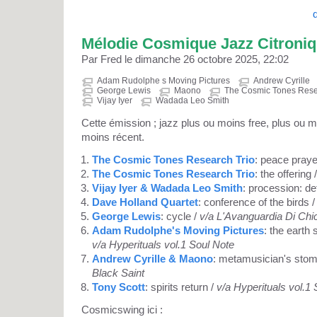
Mélodie Cosmique Jazz Citroni
Par Fred le dimanche 26 octobre 2025, 22:02
Adam Rudolphe s Moving Pictures
Andrew Cyrille
George Lewis
Maono
The Cosmic Tones Rese
Vijay Iyer
Wadada Leo Smith
Cette émission ; jazz plus ou moins free, plus ou mo
moins récent.
The Cosmic Tones Research Trio
: peace praye
The Cosmic Tones Research Trio
: the offering 
Vijay Iyer & Wadada Leo Smith
: procession: def
Dave Holland Quartet
: conference of the birds 
George Lewis
: cycle /
v/a L'Avanguardia Di Chi
Adam Rudolphe's Moving Pictures
: the earth 
v/a Hyperituals vol.1 Soul Note
Andrew Cyrille & Maono
: metamusician's stom
Black Saint
Tony Scott
: spirits return /
v/a Hyperituals vol.1
Cosmicswing ici :