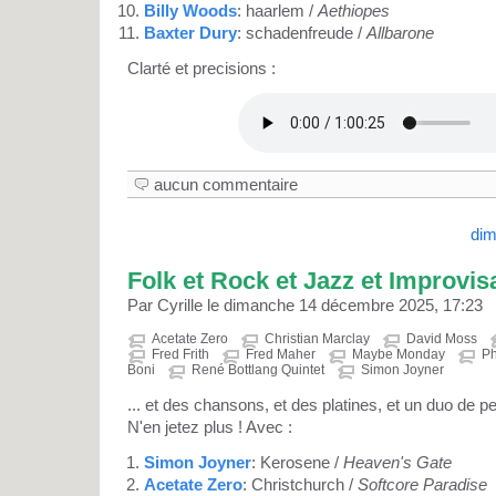
Billy Woods
: haarlem /
Aethiopes
Baxter Dury
: schadenfreude /
Allbarone
Clarté et precisions :
aucun commentaire
dim
Folk et Rock et Jazz et Improvisat
Par Cyrille le dimanche 14 décembre 2025, 17:23
Acetate Zero
Christian Marclay
David Moss
Fred Frith
Fred Maher
Maybe Monday
Ph
Boni
René Bottlang Quintet
Simon Joyner
... et des chansons, et des platines, et un duo de p
N'en jetez plus ! Avec :
Simon Joyner
: Kerosene /
Heaven's Gate
Acetate Zero
: Christchurch /
Softcore Paradise