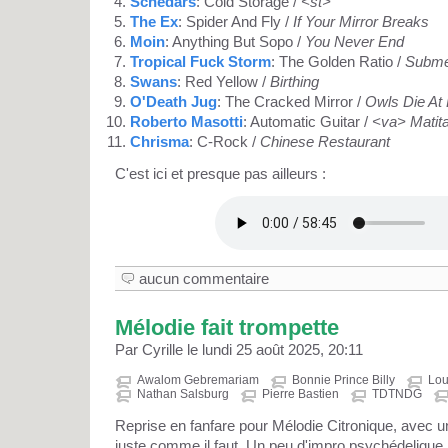
Schedars
: Cold Storage /
<st>
The Ex
: Spider And Fly /
If Your Mirror Breaks
Moin
: Anything But Sopo /
You Never End
Tropical Fuck Storm
: The Golden Ratio /
Subme
Swans
: Red Yellow /
Birthing
O'Death Jug
: The Cracked Mirror /
Owls Die At
Roberto Masotti
: Automatic Guitar /
<va> Matit
Chrisma
: C-Rock /
Chinese Restaurant
C'est ici et presque pas ailleurs :
aucun commentaire
Mélodie fait trompette
Par Cyrille le lundi 25 août 2025, 20:11
Awalom Gebremariam
Bonnie Prince Billy
Lou
Nathan Salsburg
Pierre Bastien
TDTNDG
Reprise en fanfare pour Mélodie Citronique, avec u
juste comme il faut. Un peu d'impro psychédelique