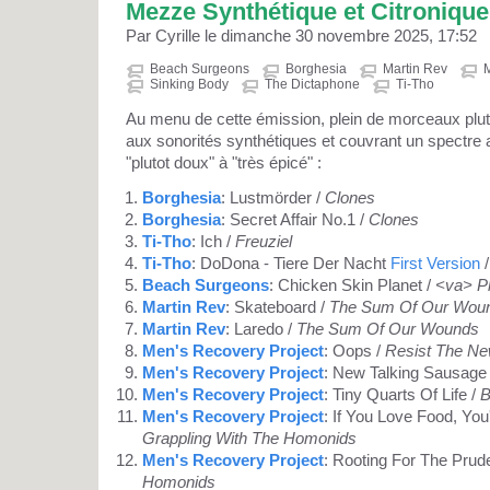
Mezze Synthétique et Citronique
Par Cyrille le dimanche 30 novembre 2025, 17:52
Beach Surgeons
Borghesia
Martin Rev
M
Sinking Body
The Dictaphone
Ti-Tho
Au menu de cette émission, plein de morceaux plut
aux sonorités synthétiques et couvrant un spectre a
"plutot doux" à "très épicé" :
Borghesia
: Lustmörder /
Clones
Borghesia
: Secret Affair No.1 /
Clones
Ti-Tho
: Ich /
Freuziel
Ti-Tho
: DoDona - Tiere Der Nacht
First Version
Beach Surgeons
: Chicken Skin Planet /
<va> Pl
Martin Rev
: Skateboard /
The Sum Of Our Wou
Martin Rev
: Laredo /
The Sum Of Our Wounds
Men's Recovery Project
: Oops /
Resist The N
Men's Recovery Project
: New Talking Sausage
Men's Recovery Project
: Tiny Quarts Of Life /
B
Men's Recovery Project
: If You Love Food, You
Grappling With The Homonids
Men's Recovery Project
: Rooting For The Prud
Homonids