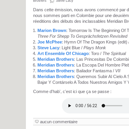
Brothers
Steve Lacy
Dans cette émission, nous avons commencé par du 
nous sommes parti en Colombie pour une deuxième
réeditions des débuts des inclassables Meridian Br
Marion Brown
: Tomorrow Is The Beginning Of 
Three For Shepp To Gesprächsfetzen Revisited
Joe McPhee
: Hymn Of The Dragon Kings (edit) 
Steve Lacy
: Light Blue /
Plays Monk
Art Ensemble Of Chicago
: Toro /
The Spiritual
Meridian Brothers
: Las Princesitas De Colombi
Meridian Brothers
: La Escopa Del Hombre Ple
Meridian Brothers
: Bailador Fantasma /
VII
Meridian Brothers
: Queremos Subir Al Cielo A 
Bajar Y Contárselo A Todos Nuestros Amigos Y 
Comme d'hab', c'est ici que ça se passe :
aucun commentaire