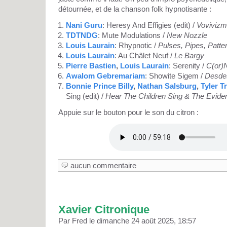
détournée, et de la chanson folk hypnotisante :
Nani Guru
: Heresy And Effigies (edit) /
Vovivizm
TDTNDG
: Mute Modulations /
New Nozzle
Louis Laurain
: Rhypnotic /
Pulses, Pipes, Patte
Louis Laurain
: Au Châlet Neuf /
Le Bargy
Pierre Bastien
,
Louis Laurain
: Serenity /
C(or)
Awalom Gebremariam
: Showite Sigem /
Desde
Bonnie Prince Billy
,
Nathan Salsburg
,
Tyler T
Sing (edit) /
Hear The Children Sing & The Evide
Appuie sur le bouton pour le son du citron :
aucun commentaire
Xavier Citronique
Par Fred le dimanche 24 août 2025, 18:57