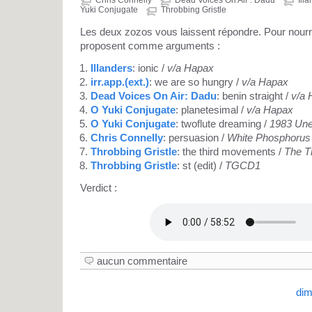
Yuki Conjugate
Throbbing Gristle
Les deux zozos vous laissent répondre. Pour nourrir
proposent comme arguments :
Illanders
: ionic /
v/a Hapax
irr.app.(ext.)
: we are so hungry /
v/a Hapax
Dead Voices On Air: Dadu
: benin straight /
v/a 
O Yuki Conjugate
: planetesimal /
v/a Hapax
O Yuki Conjugate
: twoflute dreaming /
1983 Une
Chris Connelly
: persuasion /
White Phosphorus
Throbbing Gristle
: the third movements /
The T
Throbbing Gristle
: st (edit) /
TGCD1
Verdict :
aucun commentaire
dim