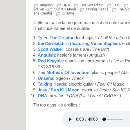
Anguish
DNA
Earl Sweatshirt
Jesu
Walker
Sun Kill Moon
Talking Heads
The Mot
The Creator
Unsane
Cette semaine la programmation est de notre ami 
d'habitude variée et de qualité.
Tyler, The Creator
: lumberjack /
Call Me If You 
Earl Sweatshirt (featuring Vince Staples)
: epa
Scott Walker
: cossaks are /
The Drift
Anguish
: healer's lament /
Anguish
Red Krayola
: opposition spokesman /
Live In Pa
13/12/1978)
The Mothers Of Invention
: plastic people /
Abso
Unsane
: pigeon /
Wreck
Talking Heads
: electric guitar /
Fear Of Music
Jesu / Sun Kill Moon
: exodus /
Jesu / Sun Kill
DNA
: new fast /
DNA (Last Live At CBGB's)
Tip top dans les oreilles :