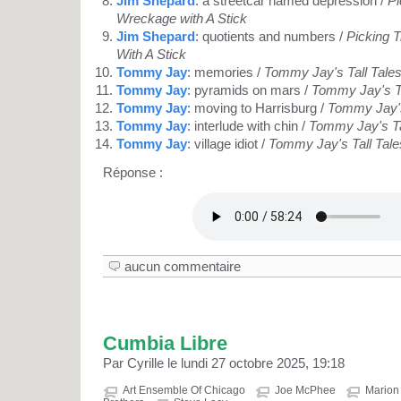
Jim Shepard
: a streetcar named depression /
Pi
Wreckage with A Stick
Jim Shepard
: quotients and numbers /
Picking 
With A Stick
Tommy Jay
: memories /
Tommy Jay's Tall Tale
Tommy Jay
: pyramids on mars /
Tommy Jay's Ta
Tommy Jay
: moving to Harrisburg /
Tommy Jay's
Tommy Jay
: interlude with chin /
Tommy Jay's Ta
Tommy Jay
: village idiot /
Tommy Jay's Tall Tal
Réponse :
aucun commentaire
Cumbia Libre
Par Cyrille le lundi 27 octobre 2025, 19:18
Art Ensemble Of Chicago
Joe McPhee
Marion